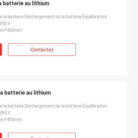
a batterie au lithium
e instrument
tat. Je vais
la batterie Déchargement de la batterie Équilibration
us tôt. Merci
,350 V
mm*450mm
Contactez
a batterie au lithium
la batterie Déchargement de la batterie Équilibration
,350 V
mm*450mm