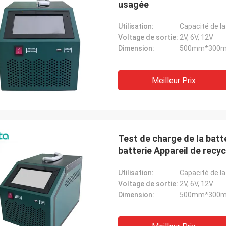
usagée
Utilisation:
Voltage de sortie:
2V, 6V, 12V
Dimension:
500mm*300
Meilleur Prix
Test de charge de la batt
batterie Appareil de recyc
Utilisation:
Voltage de sortie:
2V, 6V, 12V
Dimension:
500mm*300