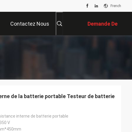
French
Contactez Nous
Demande De
Soumission
erne de la batterie portable Testeur de batterie
istance interne de batterie portable
,350 V
mm*450mm