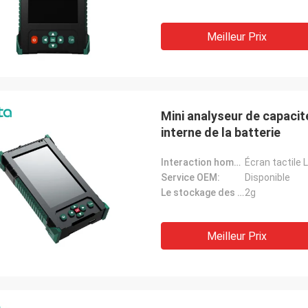
Meilleur Prix
Mini analyseur de capacit
interne de la batterie
Interaction homme-machine:
Écran tactile
Service OEM:
Disponible
Le stockage des données:
2g
Meilleur Prix
M. Ricky Casipe, vous