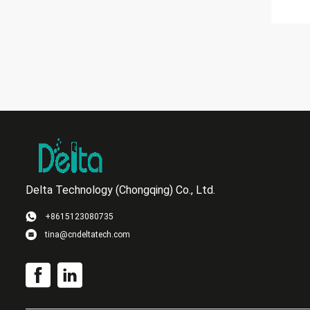
Delta Technology (Chongqing) Co., Ltd.
+8615123080735
tina@cndeltatech.com