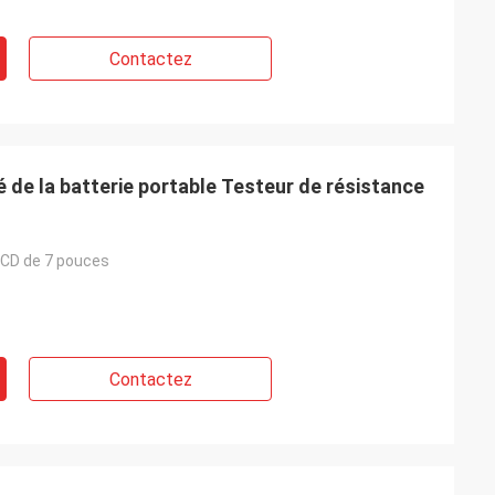
Contactez
é de la batterie portable Testeur de résistance
 LCD de 7 pouces
Contactez
 avez une idée?