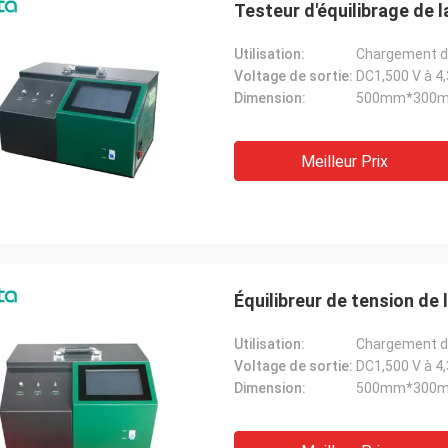
Testeur d'équilibrage de l
En ce qui concerne notr
M. Milan, vous avez raison.
d'essai, ils sont tous en bon é
Utilisation:
Chargement de 
teur VLF-80 est parfait et merci.
acheter un instrument pl
Voltage de sortie:
DC1,500 V à 4
beaucoup.
Dimension:
500mm*300
Meilleur Prix
Équilibreur de tension de l
Utilisation:
Chargement de 
Voltage de sortie:
DC1,500 V à 4
Dimension:
500mm*300