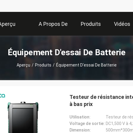
Aperçu
A Propos De
Produits
Vidéos
Nous
Équipement D'essai De Batterie
Aperçu
/
Produits
/
Équipement D'essai De Batterie
Testeur de résistance int
à bas prix
Utilisation:
Testeur de rés
Voltage de sortie:
DC1,500 V à 4
Dimension:
500mm*300