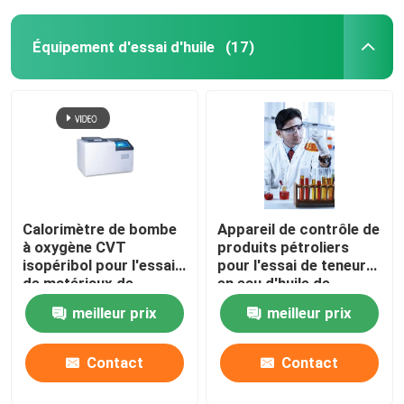
Équipement d'essai d'huile
(17)
Calorimètre de bombe
Appareil de contrôle de
à oxygène CVT
produits pétroliers
isopéribol pour l'essai
pour l'essai de teneur
de matériaux de
en eau d'huile de
construction à base
transformateur
meilleur prix
meilleur prix
d'huile d'alimentation
au charbon
Contact
Contact