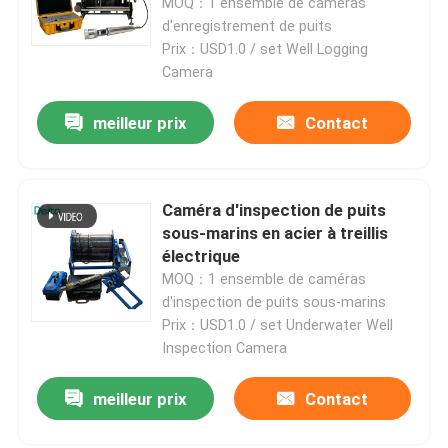
compteur de profondeur
MOQ：1 ensemble de caméras
d'enregistrement de puits
Prix：USD1.0 / set Well Logging
Camera
meilleur prix
Contact
Caméra d'inspection de puits
sous-marins en acier à treillis
électrique
MOQ：1 ensemble de caméras
d'inspection de puits sous-marins
À la maison
Prix：USD1.0 / set Underwater Well
Inspection Camera
Produits
meilleur prix
Contact
Vidéos