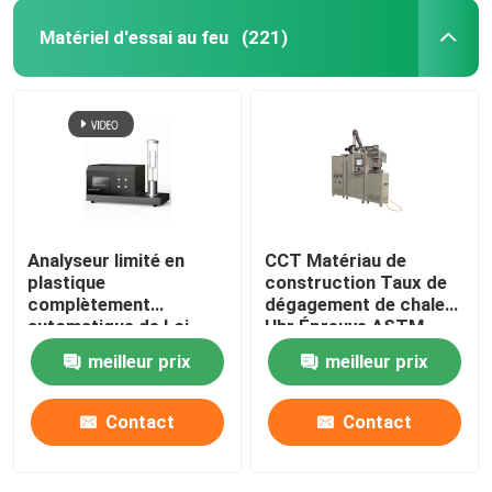
Matériel d'essai au feu
(221)
Analyseur limité en
CCT Matériau de
plastique
construction Taux de
complètement
dégagement de chaleur
automatique de Loi
Hhr Épreuve ASTM
d'index de l'oxygène
E1354 ISO5660
meilleur prix
meilleur prix
ISO4589-2 d'ASTM D
Calorimètre à cône
2863
Contact
Contact