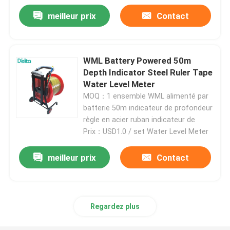
meilleur prix
Contact
Équipement d'essai d'huile
Huile réutilisant la machine
WML Battery Powered 50m
Depth Indicator Steel Ruler Tape
Water Level Meter
équipement de test à haute tension
MOQ：1 ensemble WML alimenté par
batterie 50m indicateur de profondeur
règle en acier ruban indicateur de
Équipement d'essai des transformateurs
Prix：USD1.0 / set Water Level Meter
équipement d'essai de câble
meilleur prix
Contact
Équipement d'essai de batterie
Regardez plus
Caméra d'inspection de forage