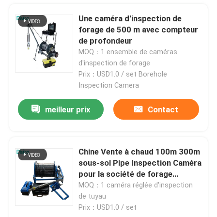
Une caméra d'inspection de
À propos de nous
forage de 500 m avec compteur
de profondeur
MOQ：1 ensemble de caméras
Visite de l'usine
d'inspection de forage
Prix：USD1.0 / set Borehole
Inspection Camera
Contrôle de la qualité
meilleur prix
Contact
Nous contacter
Demandez un devis
Chine Vente à chaud 100m 300m
sous-sol Pipe Inspection Caméra
pour la société de forage
Équipement d'essai électrique
profond
MOQ：1 caméra réglée d'inspection
de tuyau
Prix：USD1.0 / set
Matériel d'essai au feu