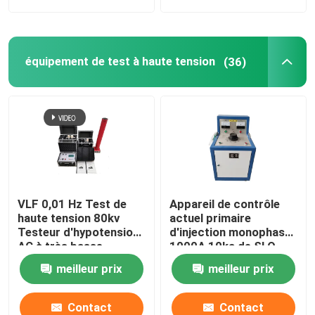
équipement de test à haute tension
(36)
VLF 0,01 Hz Test de
Appareil de contrôle
haute tension 80kv
actuel primaire
Testeur d'hypotension
d'injection monophasé
AC à très basse
1000A 10ka de SLQ
fréquence
meilleur prix
meilleur prix
Contact
Contact