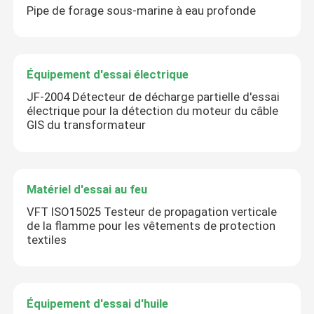
Pipe de forage sous-marine à eau profonde
Équipement d'essai d'huile
Équipement d'essai électrique
Huile réutilisant la machine
JF-2004 Détecteur de décharge partielle d'essai
électrique pour la détection du moteur du câble
GIS du transformateur
équipement de test à haute tension
Équipement d'essai des transformateurs
Matériel d'essai au feu
VFT ISO15025 Testeur de propagation verticale
équipement d'essai de câble
de la flamme pour les vêtements de protection
textiles
Équipement d'essai de batterie
Caméra d'inspection de forage
Équipement d'essai d'huile