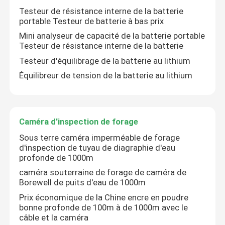
Testeur de résistance interne de la batterie
portable Testeur de batterie à bas prix
À propos de nous
Mini analyseur de capacité de la batterie portable
Testeur de résistance interne de la batterie
Visite de l'usine
Testeur d'équilibrage de la batterie au lithium
Équilibreur de tension de la batterie au lithium
Contrôle de la qualité
Caméra d'inspection de forage
Nous contacter
Sous terre caméra imperméable de forage
d'inspection de tuyau de diagraphie d'eau
Demandez un devis
profonde de 1000m
caméra souterraine de forage de caméra de
Borewell de puits d'eau de 1000m
Équipement d'essai électrique
Prix économique de la Chine encre en poudre
bonne profonde de 100m à de 1000m avec le
câble et la caméra
Matériel d'essai au feu