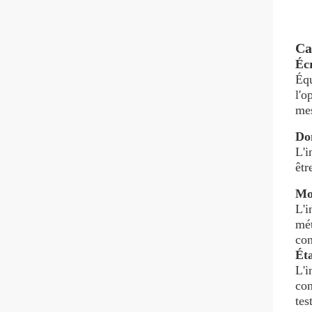
Ca
Éc
Équ
l'o
mes
Do
L'i
êtr
Mod
L'i
mét
con
Ét
L'i
con
tes