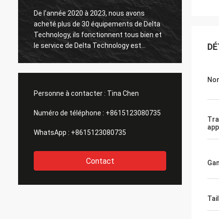
De l'année 2020 à 2023, nous avons
acheté plus de 30 équipements de Delta
Le tes
Technology, ils fonctionnent tous bien et
le service de Delta Technology est
DÉ
également bon.
Nom
Personne à contacter :
Tina Chen
Numéro de téléphone :
+8615123080735
Tra
app
WhatsApp :
+8615123080735
Contact
Ga
Tail