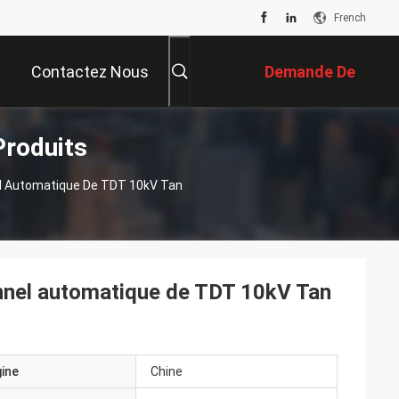
French
Contactez Nous
Demande De
Produits
Soumission
el Automatique De TDT 10kV Tan
nnel automatique de TDT 10kV Tan
gine
Chine