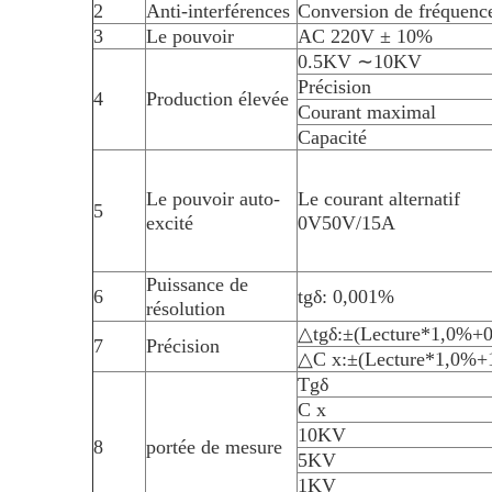
2
Anti-interférences
Conversion de fréquenc
3
Le pouvoir
AC 220V ± 10%
0.5KV ∼10KV
Précision
4
Production élevée
Courant maximal
Capacité
Le pouvoir auto-
Le courant alternatif
5
excité
0V50V/15A
Puissance de
6
tgδ: 0,001%
résolution
△tgδ:±(Lecture*1,0%+
7
Précision
△C x:±(Lecture*1,0%+
Tgδ
C x
10KV
8
portée de mesure
5KV
1KV