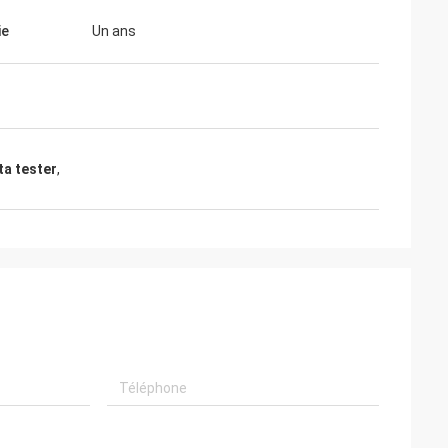
ie
Un ans
ta tester
,