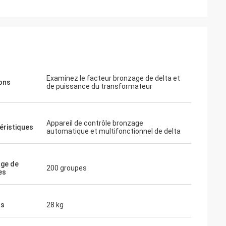
e instrument
tat. Je vais
us tôt. Merci
Examinez le facteur bronzage de delta et
ons
de puissance du transformateur
Appareil de contrôle bronzage
éristiques
automatique et multifonctionnel de delta
ge de
200 groupes
es
ds
28 kg