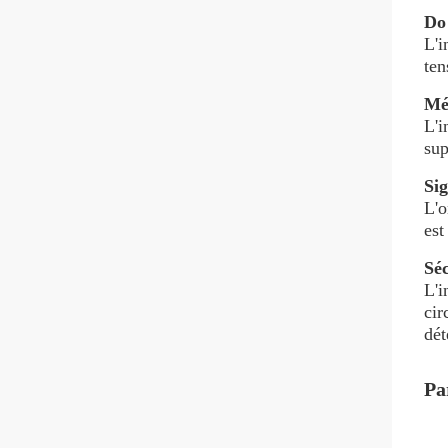
D
o
L'i
ten
Mé
L'i
sup
Sig
L'o
est
Séc
L'i
cir
dét
Pa