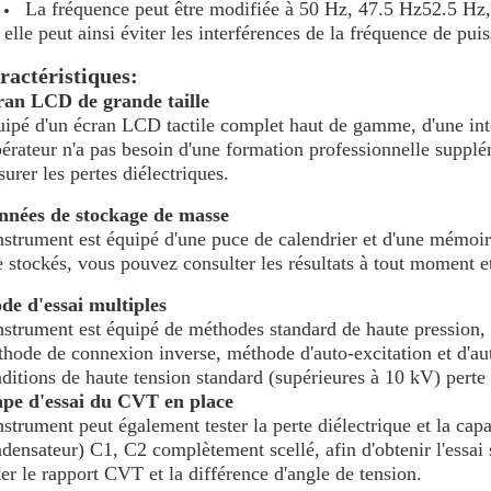
La fréquence peut être modifiée à 50 Hz, 47.5 Hz52.5 H
elle peut ainsi éviter les interférences de la fréquence de pui
ractéristiques:
ran LCD de grande taille
ipé d'un écran LCD tactile complet haut de gamme, d'une interf
pérateur n'a pas besoin d'une formation professionnelle supplé
urer les pertes diélectriques.
nnées de stockage de masse
nstrument est équipé d'une puce de calendrier et d'une mémoire
e stockés, vous pouvez consulter les résultats à tout moment e
e d'essai multiples
nstrument est équipé de méthodes standard de haute pression,
hode de connexion inverse, méthode d'auto-excitation et d'au
ditions de haute tension standard (supérieures à 10 kV) perte 
ape d'essai du CVT en place
nstrument peut également tester la perte diélectrique et la ca
densateur) C1, C2 complètement scellé, afin d'obtenir l'essa
ter le rapport CVT et la différence d'angle de tension.