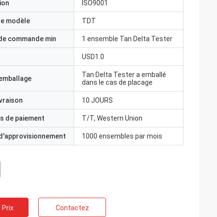
ion
ISO9001
e modèle
TDT
 de commande min
1 ensemble Tan Delta Tester
USD1.0
Tan Delta Tester a emballé
'emballage
dans le cas de placage
ivraison
10 JOURS
s de paiement
T/T, Western Union
 d'approvisionnement
1000 ensembles par mois
 Prix
Contactez
 avez une idée?