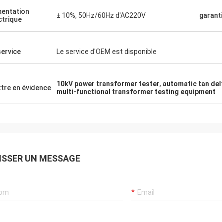
mentation
± 10%, 50Hz/60Hz d'AC220V
garant
ctrique
service
Le service d'OEM est disponible
10kV power transformer tester
,
automatic tan del
tre en évidence
multi-functional transformer testing equipment
ISSER UN MESSAGE