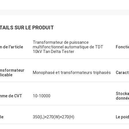
En ce qui concerne notr
M. Milan, vous avez raison.
d'essai, ils sont tous en bon é
teur VLF-80 est parfait et merci.
acheter un instrument pl
beaucoup.
TAILS SUR LE PRODUIT
Transformateur de puissance
 de l'article
multifonctionnel automatique de TDT
Foncti
10kV Tan Delta Tester
nsformateur
Monophasé et transformateurs triphasés
Caract
licable
Stocka
mme de CVT
10-10000
donné
le
350(L)×270(W)×270(H)
Le poi