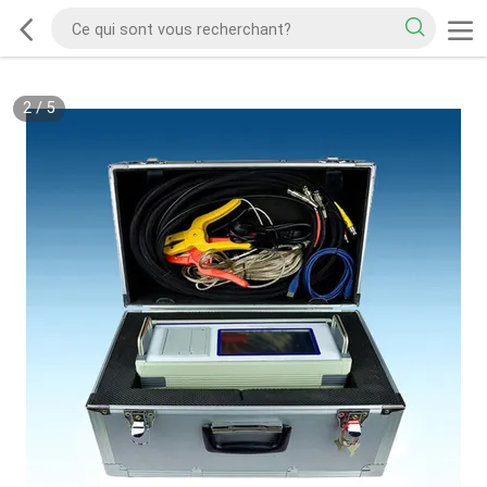
2
/
5