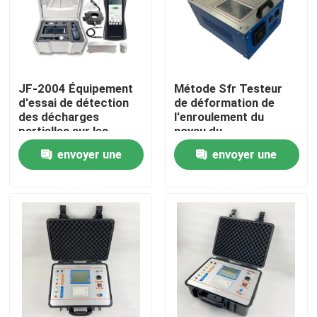
À propos de nous
Visite de l'usine
JF-2004 Équipement
Métode Sfr Testeur
d'essai de détection
de déformation de
des décharges
l'enroulement du
Contrôle de la qualité
partielles sur les
noyau du
lignes de transport
transformateur SFRA
envoyer une
envoyer une
Nous contacter
demande
demande
Demandez un devis
Équipement d'essai électrique
Matériel d'essai au feu