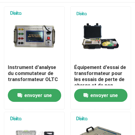
Instrument d'analyse
Équipement d'essai de
du commutateur de
transformateur pour
transformateur OLTC
les essais de perte de
charge et de non-
perte de charge du
À la maison
envoyer une
envoyer une
transformateur KFZ
demande
demande
Produits
Vidéos