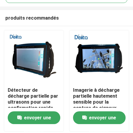
produits recommandés
Détecteur de
Imagerie à décharge
À la maison
décharge partielle par
partielle hautement
ultrasons pour une
sensible pour la
confirmation rapide
capture de signaux
Produits
des résultats du
faibles
envoyer une
envoyer une
champ
demande
demande
Vidéos