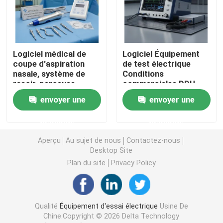
Équipement d'essai d'huile
Logiciel médical de
Logiciel Équipement
Huile réutilisant la machine
coupe d'aspiration
de test électrique
nasale, système de
Conditions
rasoir, perceuse
commerciales DDU
équipement de test à haute tension
chirurgicale,
Paramètres de temps
envoyer une
envoyer une
conditions
de mesure prenant en
commerciales Cit pour
charge les processus
Équipement d'essai des transformateurs
demande
demande
des procédures
de diagnostic
chirurgicales précises
électrique
Aperçu
Au sujet de nous
Contactez-nous
Desktop Site
équipement d'essai de câble
Plan du site
Privacy Policy
Équipement d'essai de batterie
Qualité
Équipement d'essai électrique
Usine De
Caméra d'inspection de forage
Chine.Copyright © 2026 Delta Technology