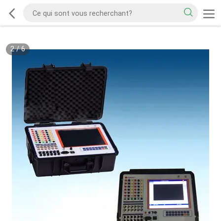
2
/
6