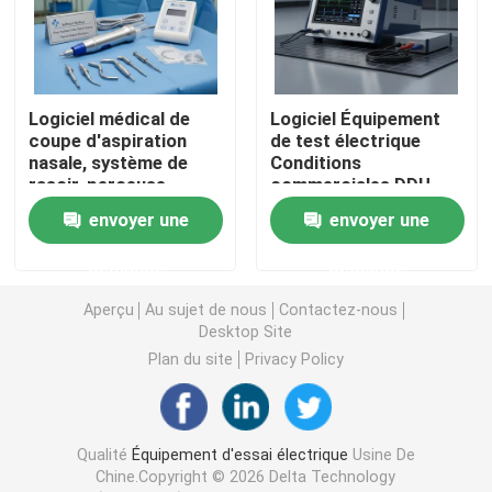
Équipement d'essai d'huile
Logiciel médical de
Logiciel Équipement
Huile réutilisant la machine
coupe d'aspiration
de test électrique
nasale, système de
Conditions
rasoir, perceuse
commerciales DDU
équipement de test à haute tension
chirurgicale,
Paramètres de temps
envoyer une
envoyer une
conditions
de mesure prenant en
commerciales Cit pour
charge les processus
Équipement d'essai des transformateurs
demande
demande
des procédures
de diagnostic
chirurgicales précises
électrique
Aperçu
Au sujet de nous
Contactez-nous
Desktop Site
équipement d'essai de câble
Plan du site
Privacy Policy
Équipement d'essai de batterie
Qualité
Équipement d'essai électrique
Usine De
Caméra d'inspection de forage
Chine.Copyright © 2026 Delta Technology