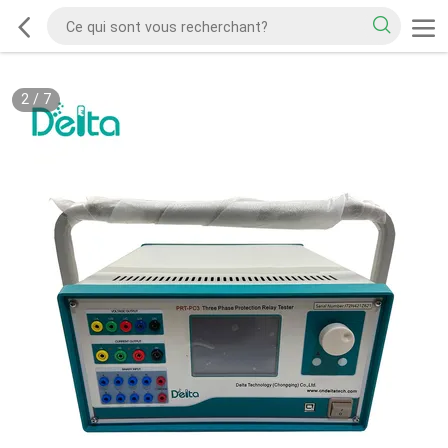
2
/
7