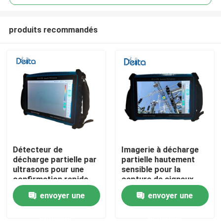
produits recommandés
Détecteur de
Imagerie à décharge
À la maison
décharge partielle par
partielle hautement
ultrasons pour une
sensible pour la
confirmation rapide
capture de signaux
Produits
des résultats du
faibles
envoyer une
envoyer une
champ
demande
demande
Vidéos