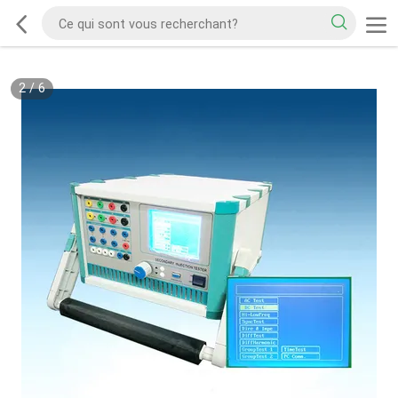
2
/
6