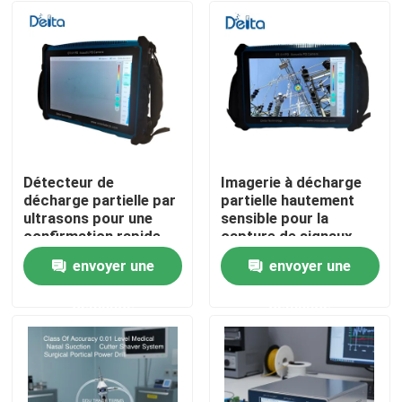
Détecteur de
Imagerie à décharge
décharge partielle par
partielle hautement
ultrasons pour une
sensible pour la
confirmation rapide
capture de signaux
des résultats du
faibles
envoyer une
envoyer une
champ
À la maison
demande
demande
Produits
Vidéos