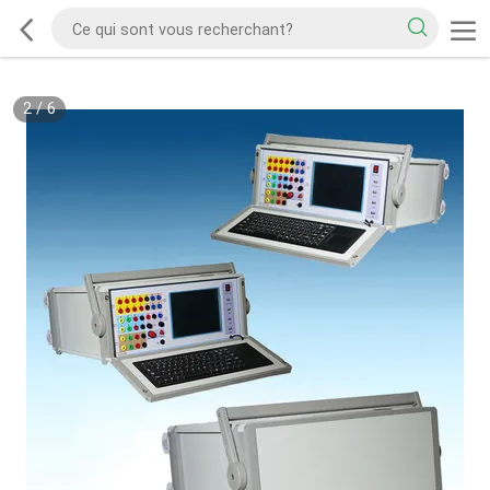
2
/
6