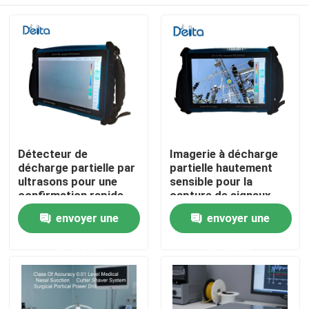
Détecteur de
Imagerie à décharge
décharge partielle par
partielle hautement
ultrasons pour une
sensible pour la
confirmation rapide
capture de signaux
des résultats du
faibles
À la maison
envoyer une
envoyer une
champ
demande
demande
Produits
Vidéos