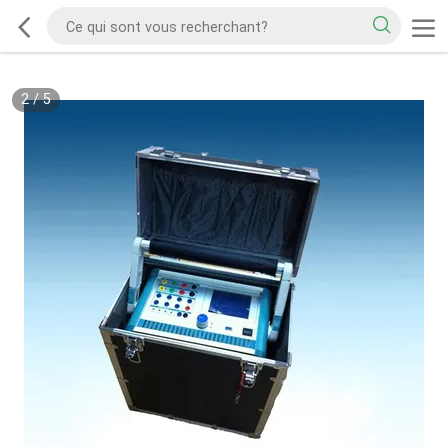
2
/
5