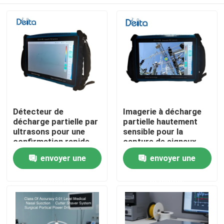
Détecteur de
Imagerie à décharge
décharge partielle par
partielle hautement
ultrasons pour une
sensible pour la
confirmation rapide
capture de signaux
des résultats du
faibles
À la maison
envoyer une
envoyer une
champ
demande
demande
Produits
Vidéos