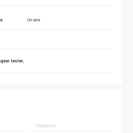
ie
Un ans
hgear tester
,