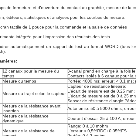
ps de fermeture et d'ouverture du contact au graphite, mesure de la 
m, éditeurs, statistiques et analyses pour les courbes de mesure.
cran tactile de 1 pouce pour la commande et la saisie de données
rimante intégrée pour l'impression des résultats des tests.
érer automatiquement un rapport de test au format WORD (tous les 
sh).
amètres:
12 canaux pour la mesure du
3-canal prend en charge à la fois l
temps
Contacts isolés à 6 canaux pour la
Mesure du temps
Portée: 4000 ms; erreur: < 0,1 ms; 
Capteur de résistance linéaire:
L'écart de mesure est de 0,25 mm; l
Mesure du trajet selon le capteur
L'écart de mesure est de 0 à 25 mm;
Sensor de résistance d'angle:Périod
Mesure de la résistance avant
Autonomie: 50 à 5000 ohms; erre
insertion
Mesure de la résistance
Courant d'essai: 25 à 100 A, err
dynamique
Range: 0 à 10 mohm
Mesure de la résistance de
L'erreur < 0,5%RDG+0,05%FS
contact
Portée: 0 à 2 mohm.