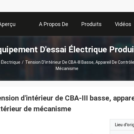
Aperçu
A Propos De
Produits
Vidéos
quipement D'essai Électrique Produi
Nous
Électrique
/
Tension D'intérieur De CBA-III Basse, Appareil De Contrôl
Mécanisme
nsion d'intérieur de CBA-III basse, appare
térieur de mécanisme
Lieu d'ori