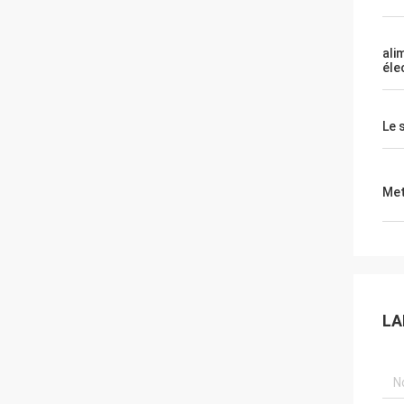
ali
éle
Le 
Met
LA