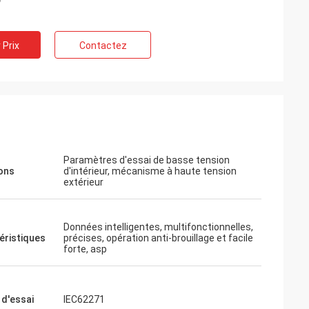
e instrument
tat. Je vais
 Prix
Contactez
us tôt. Merci
Paramètres d'essai de basse tension
ons
d'intérieur, mécanisme à haute tension
extérieur
Données intelligentes, multifonctionnelles,
éristiques
précises, opération anti-brouillage et facile
forte, asp
d'essai
IEC62271