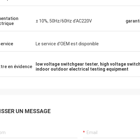
mentation
± 10%, 50Hz/60Hz d'AC220V
garant
ctrique
service
Le service d'OEM est disponible
low voltage switchgear tester
,
high voltage switc
tre en évidence
indoor outdoor electrical testing equipment
ISSER UN MESSAGE