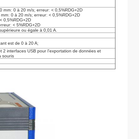
 250 mm: 0 à 20 m/s; erreur: < 0,5%RDG+2D
25 mm: 0 à 20 m/s; erreur: < 0,5%RDG+2D
r: < 0,5%RDG+2D
; erreur: < 5%RDG+2D
e supérieure ou égale à 0,01 A.
rant est de 0 à 20 A;
 2 interfaces USB pour l'exportation de données et
a souris