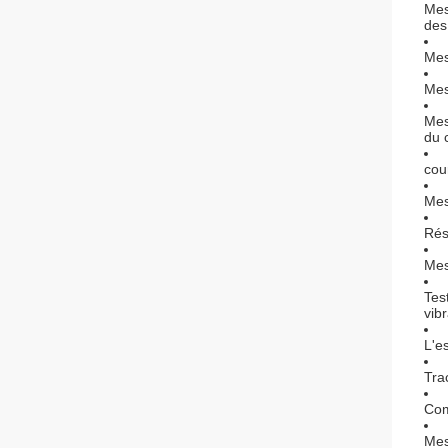
Mes
des
Mes
Mes
Mes
du 
cou
Mes
Rés
Mes
Tes
vibr
L'e
Tra
Com
Mes