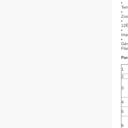
Tem
Zoo
12É
Imp
Gén
Fla
Par
1
2
3
4
5
6