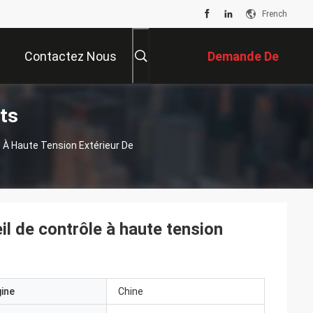
French
Contactez Nous
Demande De
ts
Soumission
e À Haute Tension Extérieur De
il de contrôle à haute tension
gine
Chine