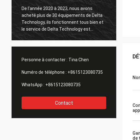
De l'année 2020 à 2023, nous avons
acheté plus de 30 équipements de Delta
Le tes
Technology, ils fonctionnent tous bien et
le service de Delta Technology est
également bon.
DÉ
Personne à contacter :
Tina Chen
Numéro de téléphone :
+8615123080735
Nom
WhatsApp :
+8615123080735
Contact
Co
app
Ga
de 