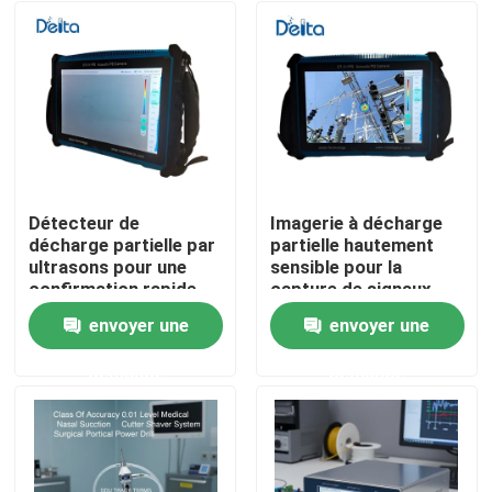
Détecteur de
Imagerie à décharge
décharge partielle par
partielle hautement
ultrasons pour une
sensible pour la
confirmation rapide
capture de signaux
des résultats du
faibles
envoyer une
envoyer une
champ
À la maison
demande
demande
Produits
Vidéos