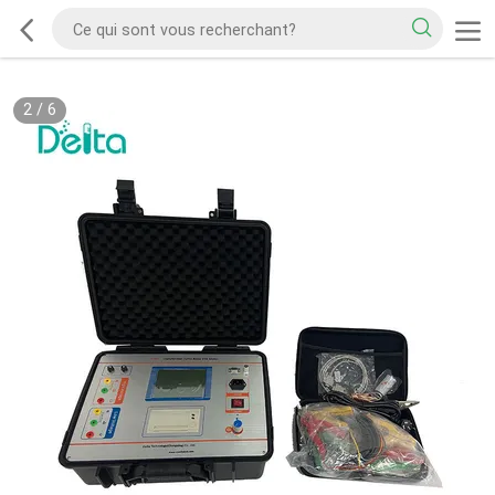
2
/
6