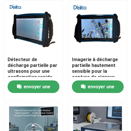
Détecteur de
Imagerie à décharge
décharge partielle par
partielle hautement
ultrasons pour une
sensible pour la
confirmation rapide
capture de signaux
des résultats du
faibles
envoyer une
envoyer une
champ
À la maison
demande
demande
Produits
Vidéos