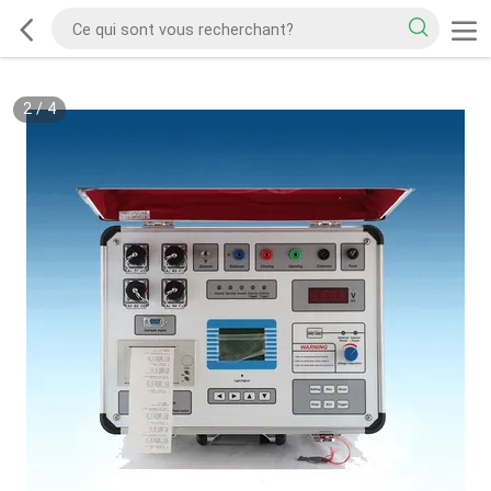
2
/
4