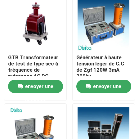
À propos de nous
Visite de l'usine
Contrôle de la qualité
GTB Transformateur
Générateur à haute
de test de type sec à
tension léger de C.C
fréquence de
de Zgf 120W 3mA
puissance AC DC
300kv
Nous contacter
résistant à la tension
envoyer une
envoyer une
Demandez un devis
demande
demande
Équipement d'essai électrique
Matériel d'essai au feu