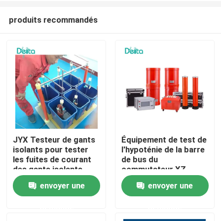
produits recommandés
JYX Testeur de gants
Équipement de test de
isolants pour tester
l'hypoténie de la barre
À la maison
les fuites de courant
de bus du
des gants isolants
commutateur XZ
35kV, équipement de
envoyer une
envoyer une
Produits
test de l'hypoténie de
Gis
demande
demande
Vidéos