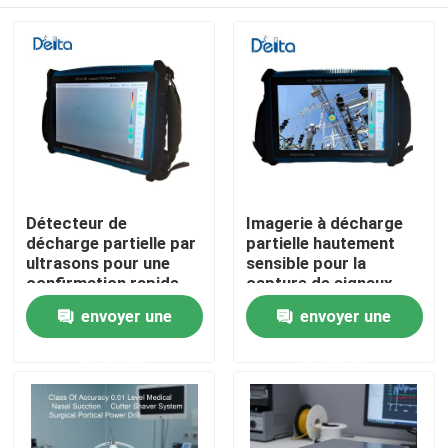
Détecteur de
Imagerie à décharge
décharge partielle par
partielle hautement
ultrasons pour une
sensible pour la
confirmation rapide
capture de signaux
des résultats du
faibles
À la maison
envoyer une
envoyer une
champ
demande
demande
Produits
Vidéos