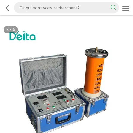
2
/
6