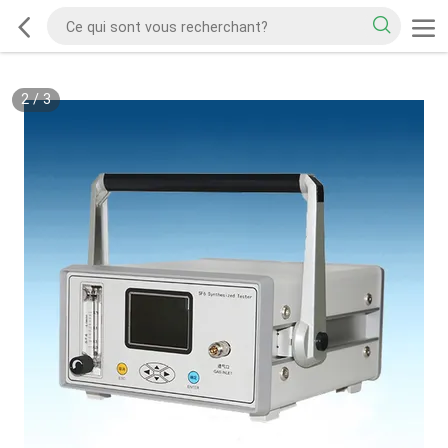
2
/
3