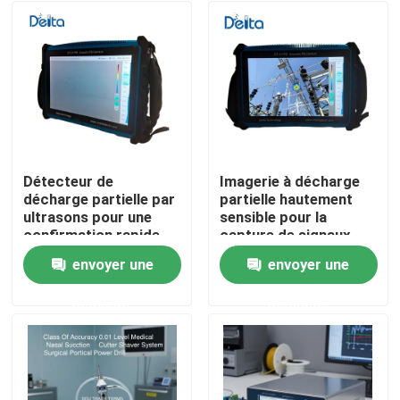
Détecteur de
Imagerie à décharge
décharge partielle par
partielle hautement
ultrasons pour une
sensible pour la
confirmation rapide
capture de signaux
des résultats du
faibles
envoyer une
envoyer une
champ
À la maison
demande
demande
Produits
Vidéos