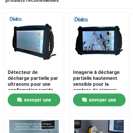
Détecteur de
Imagerie à décharge
décharge partielle par
partielle hautement
ultrasons pour une
sensible pour la
confirmation rapide
capture de signaux
À la maison
des résultats du
faibles
envoyer une
envoyer une
champ
demande
demande
Produits
Vidéos