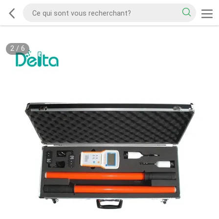
2
/
6