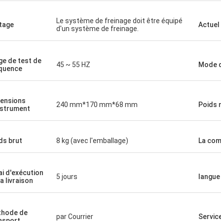
Le système de freinage doit être équipé
tage
Actuel
d'un système de freinage.
ge de test de
45 ~ 55 HZ
Mode d
quence
ensions
240 mm*170 mm*68 mm
Poids 
nstrument
ds brut
8 kg (avec l'emballage)
La com
ai d'exécution
5 jours
langue
la livraison
hode de
par Courrier
Servic
nsport