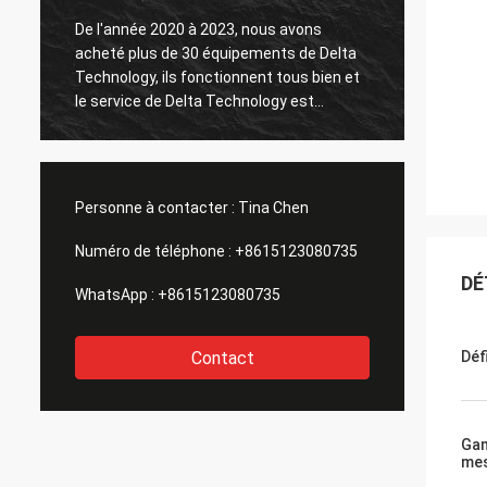
De l'année 2020 à 2023, nous avons
acheté plus de 30 équipements de Delta
Le tes
Technology, ils fonctionnent tous bien et
le service de Delta Technology est
également bon.
Personne à contacter :
Tina Chen
Numéro de téléphone :
+8615123080735
DÉ
WhatsApp :
+8615123080735
Contact
Déf
Gam
me