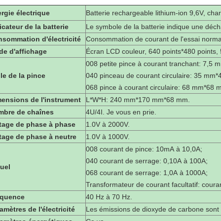
rgie électrique
Batterie rechargeable lithium-ion 9,6V, cha
icateur de la batterie
Le symbole de la batterie indique une déch
sommation d'électricité
Consommation de courant de l'essai norma
e d'affichage
Écran LCD couleur, 640 points*480 points
008 petite pince à courant tranchant: 7,5
lle de la pince
040 pinceau de courant circulaire: 35 mm
068 pince à courant circulaire: 68 mm*68 
ensions de l'instrument
L*W*H: 240 mm*170 mm*68 mm.
mbre de chaînes
4U/4I. Je vous en prie.
tage de phase à phase
1.0V à 2000V.
tage de phase à neutre
1.0V à 1000V.
008 courant de pince: 10mA à 10,0A;
040 courant de serrage: 0,10A à 100A;
uel
068 courant de serrage: 1,0A à 1000A;
Transformateur de courant facultatif: cour
équence
40 Hz à 70 Hz.
amètres de l'électricité
Les émissions de dioxyde de carbone sont c