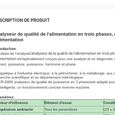
SCRIPTION DE PRODUIT
alyseur de qualité de l'alimentation en trois phases,
alimentation
roduction:
ultats de l'analyse
L'analyseur de la qualité de l'alimentation en trois p
limentation est
spécialement conçus pour une analyse et un diagnostic c
rant, puissance, puissance, harmonie et phase.
'applique à l'industrie électrique, à la pétrochimie, à la métallurgie, au
herche scientifique et au département métrologique.
R-5000 analyseur de qualité de puissance en 3 phases
est adapté pou
intelligents, un fonctionnement concise homme-machine.
amètres:
teur d'influence
Élément d'essai
Condit
pérature ambiante
Tous les paramètres
(23 ± 2