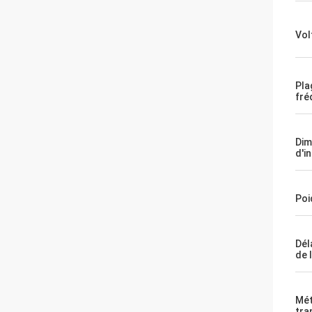
Vol
Pla
fré
Dim
d'i
Poi
Dél
de 
Mét
tra