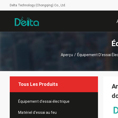
Delta Technology (Chongqing) Co., Ltd.
É
Aperçu
/
Équipement D'essai Éle
Tous Les Produits
An
do
Équipement d'essai électrique
Matériel d'essai au feu