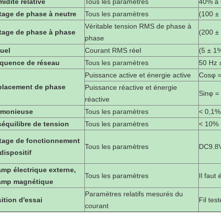
idité relative
Tous les paramètres
40% à
tage de phase à neutre
Tous les paramètres
(100 ±
Véritable tension RMS de phase à
tage de phase à phase
(200 ±
phase
uel
Courant RMS réel
(5 ± 1
quence de réseau
Tous les paramètres
50 Hz 
Puissance active et énergie active
Cosφ =
placement de phase
Puissance réactive et énergie
Sinφ =
réactive
rmonieuse
Tous les paramètres
< 0,1%
équilibre de tension
Tous les paramètres
< 10%
tage de fonctionnement
Tous les paramètres
DC9.8V
dispositif
mp électrique externe,
Tous les paramètres
Il faut 
amp magnétique
Paramètres relatifs mesurés du
ition d'essai
Fil tes
courant