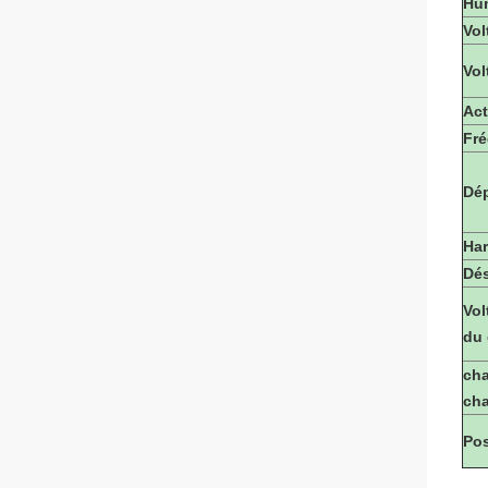
Hum
Vol
Vol
Act
Fré
Dé
Ha
Dés
Vol
du 
cha
ch
Pos