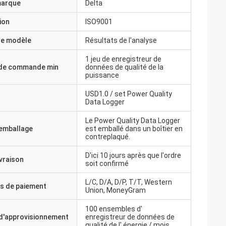
marque
Delta
ion
ISO9001
e modèle
Résultats de l'analyse
1 jeu de enregistreur de
 de commande min
données de qualité de la
puissance
USD1.0 / set Power Quality
Data Logger
Le Power Quality Data Logger
'emballage
est emballé dans un boîtier en
contreplaqué.
D'ici 10 jours après que l'ordre
ivraison
soit confirmé
L/C, D/A, D/P, T/T, Western
s de paiement
Union, MoneyGram
100 ensembles d'
 d'approvisionnement
enregistreur de données de
 avez une idée?
qualité de l' énergie / mois