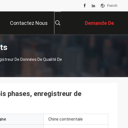
French
Contactez Nous
Demande De
ts
Soumission
egistreur De Données De Qualité De
ois phases, enregistreur de
gine
Chine continentale