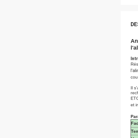
DE
An
l'
Int
Rés
l'a
cou
Il s
rec
ETC
et 
Par
Fac
Tem