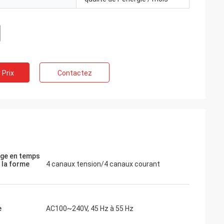
e instrument
tat. Je vais
us tôt. Merci
 Prix
Contactez
age en temps
 la forme
4 canaux tension/4 canaux courant
e
AC100~240V, 45 Hz à 55 Hz