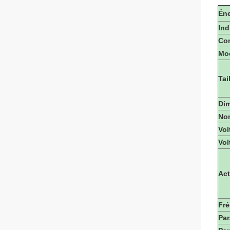
Éne
Ind
Con
Mod
Tai
Dim
No
Vol
Vol
Act
Fr
Par