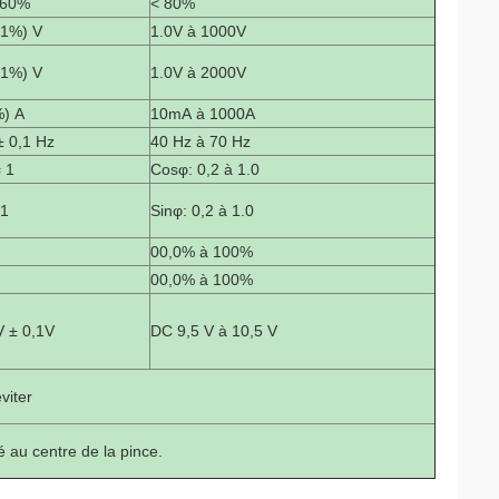
 60%
< 80%
 1%) V
1.0V à 1000V
 1%) V
1.0V à 2000V
%) A
10mA à 1000A
± 0,1 Hz
40 Hz à 70 Hz
 1
Cosφ: 0,2 à 1.0
 1
Sinφ: 0,2 à 1.0
00,0% à 100%
00,0% à 100%
 ± 0,1V
DC 9,5 V à 10,5 V
éviter
té au centre de la pince.