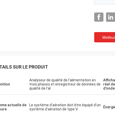
En ce qui concerne notr
M. Milan, vous avez raison.
d'essai, ils sont tous en bon é
teur VLF-80 est parfait et merci.
acheter un instrument pl
beaucoup.
Meilleur
TAILS SUR LE PRODUIT
Analyseur de qualité de l'alimentation en
Affich
inition
trois phases et enregistreur de données de
réel de
qualité de l'al
d'onde
me actuelle de
Le système d'aération doit être équipé d'un
Énergi
sure
système d'aération de type V.