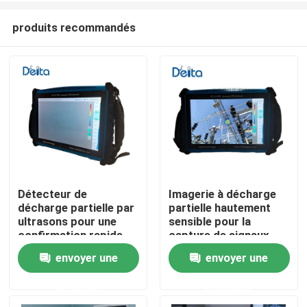
produits recommandés
Détecteur de
Imagerie à décharge
décharge partielle par
partielle hautement
À la maison
ultrasons pour une
sensible pour la
confirmation rapide
capture de signaux
des résultats du
faibles
envoyer une
envoyer une
Produits
champ
demande
demande
Vidéos