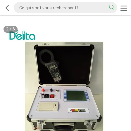
2
/
6