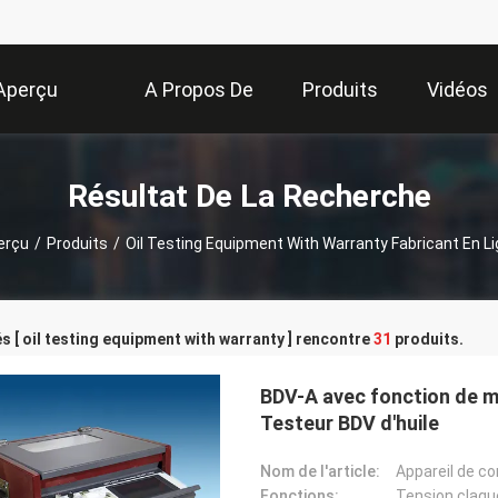
Aperçu
A Propos De
Produits
Vidéos
Nous
Résultat De La Recherche
erçu
/
Produits
/
Oil Testing Equipment With Warranty Fabricant En L
s [ oil testing equipment with warranty ] rencontre
31
produits.
BDV-A avec fonction de 
Testeur BDV d'huile
Nom de l'article:
Appareil de co
Fonctions:
Tension claque