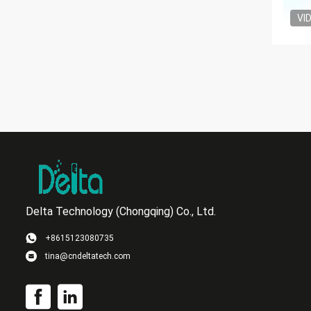
VI
Delta Technology (Chongqing) Co., Ltd.
+8615123080735
tina@cndeltatech.com