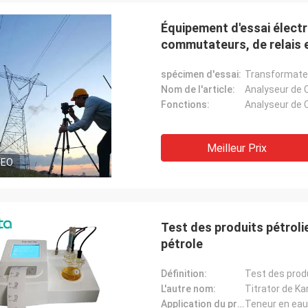
En ce qui concerne notr
M. Milan, vous avez raison.
Équipement d'essai électr
d'essai, ils sont tous en bon é
teur VLF-80 est parfait et merci.
commutateurs, de relais 
acheter un instrument pl
beaucoup.
spécimen d'essai:
Transformateur
Nom de l'article:
Fonctions:
Meilleur Prix
DEO
Test des produits pétroli
pétrole
Définition:
Test des produ
L'autre nom:
Titrator de Kar
Application du projet: