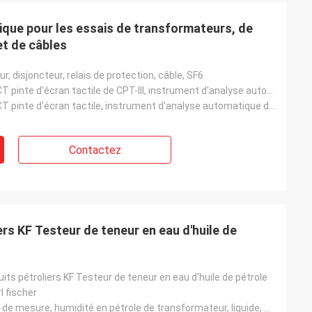
e instrument
ique pour les essais de transformateurs, de
tat. Je vais
et de câbles
us tôt. Merci
, disjoncteur, relais de protection, câble, SF6
Analyseur de CT pinte d'écran tactile de CPT-III, instrument d'analyse automatique de CT pinte
Analyseur de CT pinte d'écran tactile, instrument d'analyse automatique de CT pinte, paramètres d'es
Contactez
ers KF Testeur de teneur en eau d'huile de
its pétroliers KF Testeur de teneur en eau d'huile de pétrole
l fischer
Teneur en eau de mesure, humidité en pétrole de transformateur, liquide, solide et gaz