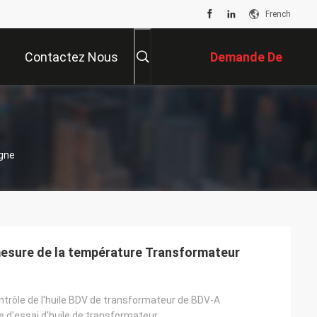
French
Contactez Nous
Demande De
Soumission
igne
mesure de la température Transformateur
ntrôle de l'huile BDV de transformateur de BDV-A
 d'essai d'huile de transformateur