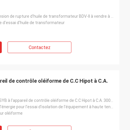
Testeur de tension de rupture d'huile de transformateur BDV-II à vendre à chaud 100kV ASTM D877
 d'essai d'huile de transformateur
Contactez
reil de contrôle oléiforme de C.C Hipot à C.A.
Série 50Kv de SYB à l'appareil de contrôle oléiforme de C.C Hipot à C.A. 300kV
Alimentation d'énergie pour l'essai d'isolation de l'équipement à haute tension
ur oléiforme