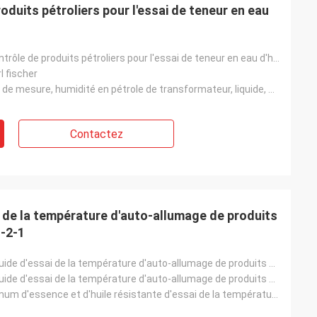
oduits pétroliers pour l'essai de teneur en eau
Appareil de contrôle de produits pétroliers pour l'essai de teneur en eau d'huile de transformateur
l fischer
Teneur en eau de mesure, humidité en pétrole de transformateur, liquide, solide et gaz
Contactez
i de la température d'auto-allumage de produits
-2-1
Instrument liquide d'essai de la température d'auto-allumage de produits chimiques selon IEC61241-2-
Instrument liquide d'essai de la température d'auto-allumage de produits chimiques
Machine minimum d'essence et d'huile résistante d'essai de la température de l'inflammation 61241, c