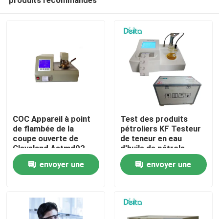
COC Appareil à point
Test des produits
de flambée de la
pétroliers KF Testeur
coupe ouverte de
de teneur en eau
Cleveland Astmd92
d'huile de pétrole
À la maison
entièrement
envoyer une
envoyer une
automatique
demande
demande
Produits
Vidéos