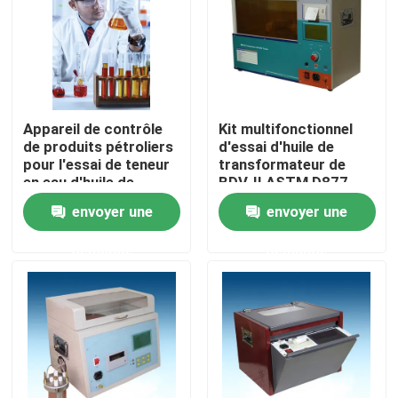
À propos de nous
Visite de l'usine
Appareil de contrôle
Kit multifonctionnel
de produits pétroliers
d'essai d'huile de
Contrôle de la qualité
pour l'essai de teneur
transformateur de
en eau d'huile de
BDV-II ASTM D877
transformateur
ASTM D1816 IEC156
envoyer une
envoyer une
Nous contacter
demande
demande
Demandez un devis
Équipement d'essai électrique
Matériel d'essai au feu