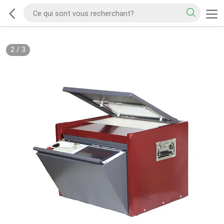
2
/
3