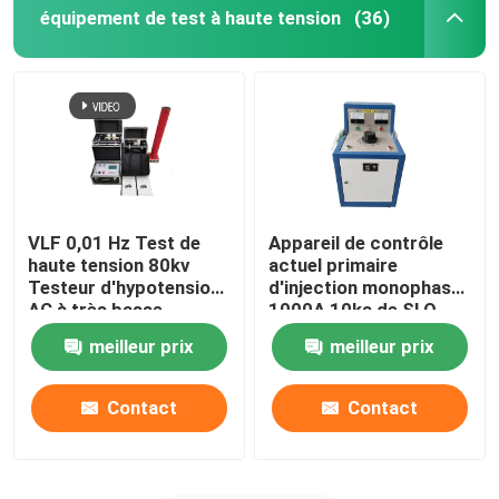
équipement de test à haute tension
(36)
VLF 0,01 Hz Test de
Appareil de contrôle
haute tension 80kv
actuel primaire
Testeur d'hypotension
d'injection monophasé
AC à très basse
1000A 10ka de SLQ
fréquence
meilleur prix
meilleur prix
Contact
Contact