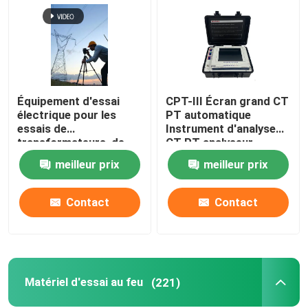
Équipement d'essai
CPT-III Écran grand CT
électrique pour les
PT automatique
essais de
Instrument d'analyse
transformateurs, de
CT PT analyseur
commutateurs, de
meilleur prix
meilleur prix
relais et de câbles
Contact
Contact
Matériel d'essai au feu
(221)