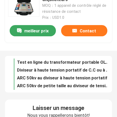
MOQ：1 appareil de contrôle réglé de
résistance de contact
À propos de nous
Prix：USD1.0
meilleur prix
Contact
Test en ligne du transformateur portable OLTC sur charge
Visite de l'usine
Diviseur à haute tension portatif de C.C ou à C.A. de FRC pour l'essai de HT d'impulsion
ARC 50kv au diviseur à haute tension portatif de C.C à C.A. de 300kv Digital
Contrôle de la qualité
ARC 50kv de petite taille au diviseur de tension 300kv capacitif
Le meilleur essayeur de tension claque d'huile de transformateur des prix 100kv de Bdv-II
Nous contacter
Appareil de contrôle fiable 60kv 80kv 100kv de l'huile IEC60156 de laboratoire chaud de vente de BDV-I
Équipement de filtrage des huiles usées du transformateur à haut rendement de la série ZJA
Demandez un devis
Zja extérieur utilisant l'équipement de filtrage d'huile isolante de transformateur
Laboratoire de KF utilisant l'appareil de contrôle de teneur en eau d'huile de transformateur
Équipement d'essai électrique
Huile portative automatique Tan Delta Tester d'isolation d'huile de transformateur de Dlt
Laisser un message
Testeur de perte diélectrique d'huile isolante pour transformateur de haute précision DLT
Matériel d'essai au feu
Nous vous rappellerons bientôt!