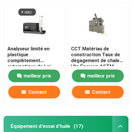
Analyseur limité en
CCT Matériau de
plastique
construction Taux de
complètement
dégagement de chaleur
automatique de Loi
Hhr Épreuve ASTM
d'index de l'oxygène
E1354 ISO5660
meilleur prix
meilleur prix
ISO4589-2 d'ASTM D
Calorimètre à cône
2863
Contact
Contact
Équipement d'essai d'huile
(17)