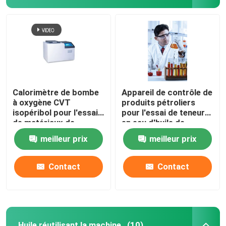
Calorimètre de bombe
Appareil de contrôle de
à oxygène CVT
produits pétroliers
isopéribol pour l'essai
pour l'essai de teneur
de matériaux de
en eau d'huile de
construction à base
transformateur
meilleur prix
meilleur prix
d'huile d'alimentation
au charbon
Contact
Contact
Huile réutilisant la machine
(10)