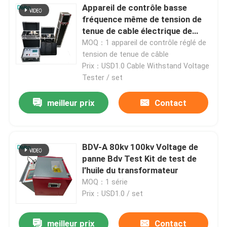
Appareil de contrôle basse
fréquence même de tension de
tenue de cable électrique de
série de très basse fréquence
MOQ：1 appareil de contrôle réglé de
tension de tenue de câble
Prix：USD1.0 Cable Withstand Voltage
Tester / set
meilleur prix
Contact
BDV-A 80kv 100kv Voltage de
panne Bdv Test Kit de test de
l'huile du transformateur
MOQ：1 série
Prix：USD1.0 / set
meilleur prix
Contact