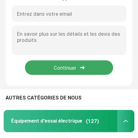
Transformateur automatique d'Oltc sur l'appareil de contrôle de commutateur de robinet de charge
Ensemble secondaire facile d'essai d'injection monophasé de petit prix d'opération de PRT-I
Équipement d'essai d'huile
Appareil de contrôle d'OIN 12127-1 pour l'essai de flamme et de feu d'Againest de vêtements de protection
Appareil de contrôle de transmission de chaleur de vêtements de protection de norme d'en 702 de Cht
Huile réutilisant la machine
L'équipement d'essai de transmission de chaleur de vêtements de protection de Hti se rapportent à ISO9151
Vêtements de protection ISO9151 d'en 367 de Hti contre l'appareillage de la chaleur et d'essai de flamme
équipement de test à haute tension
Vêtements de protection MMS ISO Équipement d'essai résistant aux éclaboussures de métaux fondus
Le métal fondu de vêtements de protection d'OIN 9150 de MMS éclabousse l'appareil de contrôle d'impact
Appareil de contrôle rayonnant thermique ISO5658 ASTM 1317 de diffusion de flamme d'OMI
Équipement d'essai des transformateurs
équipement d'essai de câble
AUTRES CATÉGORIES DE NOUS
Équipement d'essai de batterie
Équipement d'essai électrique
(127)
Caméra d'inspection de forage