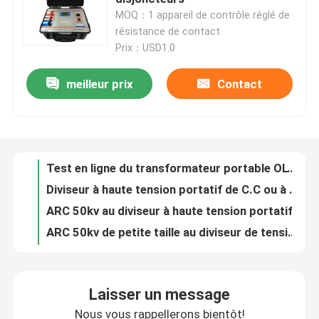
MOQ：1 appareil de contrôle réglé de
résistance de contact
À propos de nous
Prix：USD1.0
meilleur prix
Contact
Test en ligne du transformateur portable OLTC sur charge
Visite de l'usine
Diviseur à haute tension portatif de C.C ou à C.A. de FRC pour l'essai de HT d'impulsion
ARC 50kv au diviseur à haute tension portatif de C.C à C.A. de 300kv Digital
Contrôle de la qualité
ARC 50kv de petite taille au diviseur de tension 300kv capacitif
Le meilleur essayeur de tension claque d'huile de transformateur des prix 100kv de Bdv-II
Nous contacter
Appareil de contrôle fiable 60kv 80kv 100kv de l'huile IEC60156 de laboratoire chaud de vente de BDV-I
Équipement de filtrage des huiles usées du transformateur à haut rendement de la série ZJA
Demandez un devis
Zja extérieur utilisant l'équipement de filtrage d'huile isolante de transformateur
Laboratoire de KF utilisant l'appareil de contrôle de teneur en eau d'huile de transformateur
Équipement d'essai électrique
Huile portative automatique Tan Delta Tester d'isolation d'huile de transformateur de Dlt
Laisser un message
Testeur de perte diélectrique d'huile isolante pour transformateur de haute précision DLT
Matériel d'essai au feu
Nous vous rappellerons bientôt!