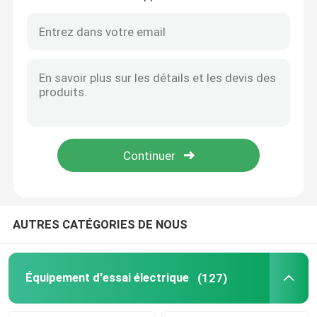
Transformateur automatique d'Oltc sur l'appareil de contrôle de commutateur de robinet de charge
Ensemble secondaire facile d'essai d'injection monophasé de petit prix d'opération de PRT-I
Équipement d'essai d'huile
Appareil de contrôle d'OIN 12127-1 pour l'essai de flamme et de feu d'Againest de vêtements de protection
Appareil de contrôle de transmission de chaleur de vêtements de protection de norme d'en 702 de Cht
Huile réutilisant la machine
L'équipement d'essai de transmission de chaleur de vêtements de protection de Hti se rapportent à ISO9151
Vêtements de protection ISO9151 d'en 367 de Hti contre l'appareillage de la chaleur et d'essai de flamme
équipement de test à haute tension
Vêtements de protection MMS ISO Équipement d'essai résistant aux éclaboussures de métaux fondus
Le métal fondu de vêtements de protection d'OIN 9150 de MMS éclabousse l'appareil de contrôle d'impact
Appareil de contrôle rayonnant thermique ISO5658 ASTM 1317 de diffusion de flamme d'OMI
Équipement d'essai des transformateurs
équipement d'essai de câble
AUTRES CATÉGORIES DE NOUS
Équipement d'essai de batterie
Équipement d'essai électrique
(127)
Caméra d'inspection de forage