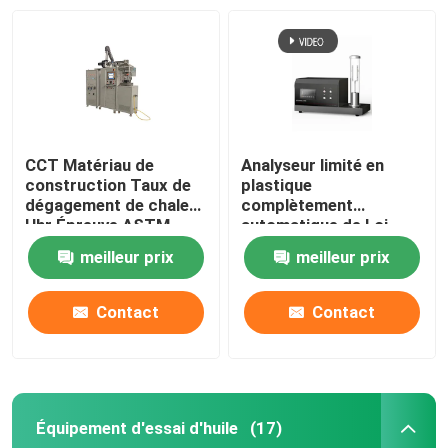
CCT Matériau de
Analyseur limité en
construction Taux de
plastique
dégagement de chaleur
complètement
Hhr Épreuve ASTM
automatique de Loi
E1354 ISO5660
d'index de l'oxygène
meilleur prix
meilleur prix
Calorimètre à cône
ISO4589-2 d'ASTM D
2863
Contact
Contact
Équipement d'essai d'huile
(17)