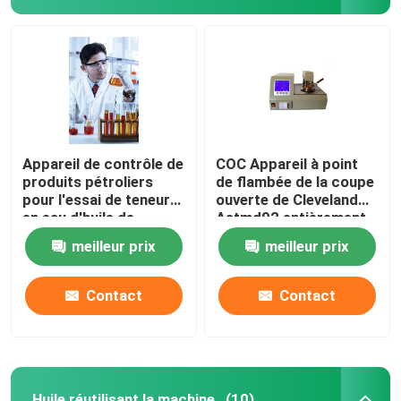
Appareil de contrôle de
COC Appareil à point
produits pétroliers
de flambée de la coupe
pour l'essai de teneur
ouverte de Cleveland
en eau d'huile de
Astmd92 entièrement
transformateur
automatique
meilleur prix
meilleur prix
Contact
Contact
Huile réutilisant la machine
(10)