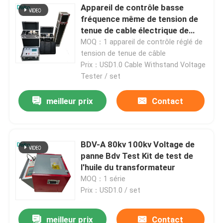
Appareil de contrôle basse
fréquence même de tension de
tenue de cable électrique de
série de très basse fréquence
MOQ：1 appareil de contrôle réglé de
tension de tenue de câble
Prix：USD1.0 Cable Withstand Voltage
Tester / set
meilleur prix
Contact
BDV-A 80kv 100kv Voltage de
panne Bdv Test Kit de test de
l'huile du transformateur
MOQ：1 série
Prix：USD1.0 / set
meilleur prix
Contact