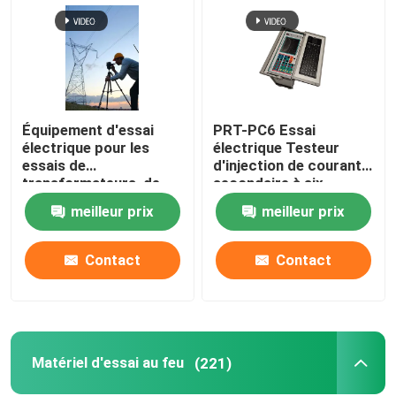
Équipement d'essai
PRT-PC6 Essai
électrique pour les
électrique Testeur
essais de
d'injection de courant
transformateurs, de
secondaire à six
commutateurs, de
phases
meilleur prix
meilleur prix
relais et de câbles
Contact
Contact
Matériel d'essai au feu
(221)