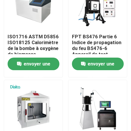
À propos de nous
Visite de l'usine
ISO1716 ASTM D5856
FPT BS476 Partie 6
ISO18125 Calorimètre
Indice de propagation
de la bombe à oxygène
du feu BS476-6
Contrôle de la qualité
de biomasse
Appareil de test
Calorimètre de la
envoyer une
envoyer une
valeur calorifique du
charbon
Nous contacter
demande
demande
Demandez un devis
Équipement d'essai électrique
Matériel d'essai au feu