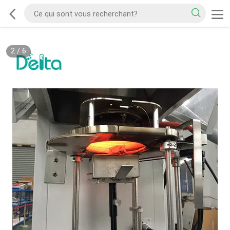
2
/
6