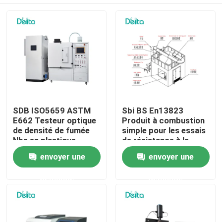
SDB ISO5659 ASTM
Sbi BS En13823
E662 Testeur optique
Produit à combustion
de densité de fumée
simple pour les essais
Nbs en plastique
de résistance à la
flamme
À la maison
envoyer une
envoyer une
demande
demande
Produits
Vidéos