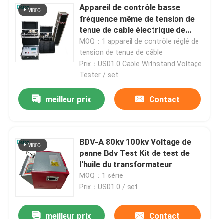
Appareil de contrôle basse
fréquence même de tension de
tenue de cable électrique de
série de très basse fréquence
MOQ：1 appareil de contrôle réglé de
tension de tenue de câble
Prix：USD1.0 Cable Withstand Voltage
Tester / set
meilleur prix
Contact
BDV-A 80kv 100kv Voltage de
panne Bdv Test Kit de test de
l'huile du transformateur
MOQ：1 série
Prix：USD1.0 / set
meilleur prix
Contact