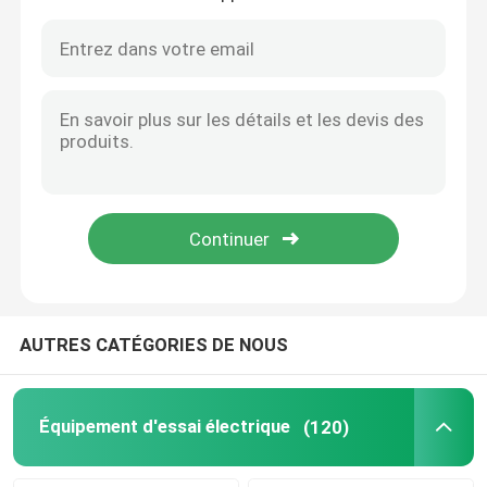
Transformateur automatique d'Oltc sur l'appareil de contrôle de commutateur de robinet de charge
Ensemble secondaire facile d'essai d'injection monophasé de petit prix d'opération de PRT-I
Équipement d'essai d'huile
Appareil de contrôle d'OIN 12127-1 pour l'essai de flamme et de feu d'Againest de vêtements de protection
Appareil de contrôle de transmission de chaleur de vêtements de protection de norme d'en 702 de Cht
Huile réutilisant la machine
L'équipement d'essai de transmission de chaleur de vêtements de protection de Hti se rapportent à ISO9151
Vêtements de protection ISO9151 d'en 367 de Hti contre l'appareillage de la chaleur et d'essai de flamme
équipement de test à haute tension
Vêtements de protection MMS ISO Équipement d'essai résistant aux éclaboussures de métaux fondus
Le métal fondu de vêtements de protection d'OIN 9150 de MMS éclabousse l'appareil de contrôle d'impact
Appareil de contrôle rayonnant thermique ISO5658 ASTM 1317 de diffusion de flamme d'OMI
Équipement d'essai des transformateurs
équipement d'essai de câble
AUTRES CATÉGORIES DE NOUS
Équipement d'essai de batterie
Équipement d'essai électrique
(120)
Caméra d'inspection de forage