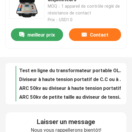
MOQ：1 appareil de contrôle réglé de
résistance de contact
À propos de nous
Prix：USD1.0
meilleur prix
Contact
Test en ligne du transformateur portable OLTC sur charge
Visite de l'usine
Diviseur à haute tension portatif de C.C ou à C.A. de FRC pour l'essai de HT d'impulsion
ARC 50kv au diviseur à haute tension portatif de C.C à C.A. de 300kv Digital
Contrôle de la qualité
ARC 50kv de petite taille au diviseur de tension 300kv capacitif
Le meilleur essayeur de tension claque d'huile de transformateur des prix 100kv de Bdv-II
Nous contacter
Appareil de contrôle fiable 60kv 80kv 100kv de l'huile IEC60156 de laboratoire chaud de vente de BDV-I
Équipement de filtrage des huiles usées du transformateur à haut rendement de la série ZJA
Demandez un devis
Zja extérieur utilisant l'équipement de filtrage d'huile isolante de transformateur
Laboratoire de KF utilisant l'appareil de contrôle de teneur en eau d'huile de transformateur
Équipement d'essai électrique
Huile portative automatique Tan Delta Tester d'isolation d'huile de transformateur de Dlt
Laisser un message
Testeur de perte diélectrique d'huile isolante pour transformateur de haute précision DLT
Matériel d'essai au feu
Nous vous rappellerons bientôt!