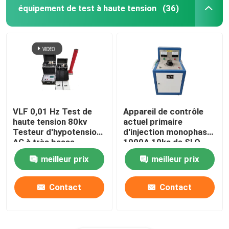
équipement de test à haute tension
(36)
VLF 0,01 Hz Test de
Appareil de contrôle
haute tension 80kv
actuel primaire
Testeur d'hypotension
d'injection monophasé
AC à très basse
1000A 10ka de SLQ
fréquence
meilleur prix
meilleur prix
Contact
Contact