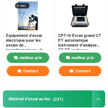
Équipement d'essai
CPT-III Écran grand CT
électrique pour les
PT automatique
essais de
Instrument d'analyse
transformateurs, de
CT PT analyseur
commutateurs, de
meilleur prix
meilleur prix
relais et de câbles
Contact
Contact
Matériel d'essai au feu
(221)