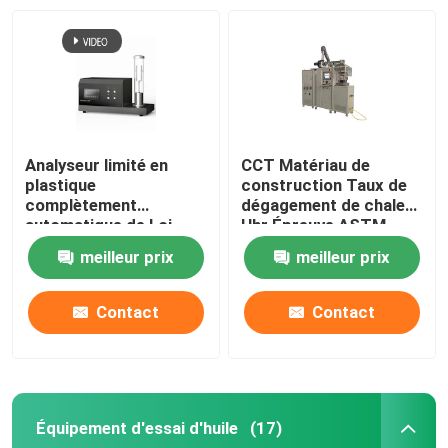
Analyseur limité en
CCT Matériau de
plastique
construction Taux de
complètement
dégagement de chaleur
automatique de Loi
Hhr Épreuve ASTM
d'index de l'oxygène
E1354 ISO5660
meilleur prix
meilleur prix
ISO4589-2 d'ASTM D
Calorimètre à cône
2863
Contact
Contact
Équipement d'essai d'huile
(17)