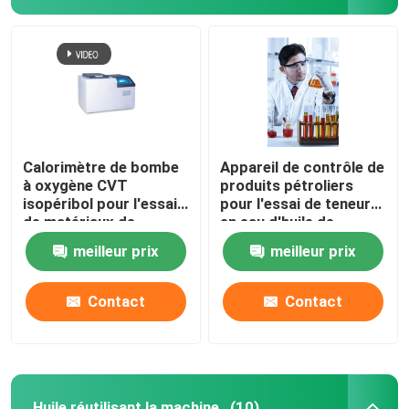
Calorimètre de bombe
Appareil de contrôle de
à oxygène CVT
produits pétroliers
isopéribol pour l'essai
pour l'essai de teneur
de matériaux de
en eau d'huile de
construction à base
transformateur
meilleur prix
meilleur prix
d'huile d'alimentation
au charbon
Contact
Contact
Huile réutilisant la machine
(10)