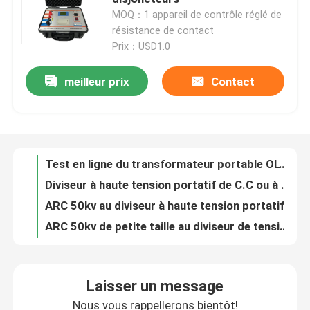
MOQ：1 appareil de contrôle réglé de
résistance de contact
À propos de nous
Prix：USD1.0
meilleur prix
Contact
Test en ligne du transformateur portable OLTC sur charge
Visite de l'usine
Diviseur à haute tension portatif de C.C ou à C.A. de FRC pour l'essai de HT d'impulsion
ARC 50kv au diviseur à haute tension portatif de C.C à C.A. de 300kv Digital
Contrôle de la qualité
ARC 50kv de petite taille au diviseur de tension 300kv capacitif
Le meilleur essayeur de tension claque d'huile de transformateur des prix 100kv de Bdv-II
Nous contacter
Appareil de contrôle fiable 60kv 80kv 100kv de l'huile IEC60156 de laboratoire chaud de vente de BDV-I
Équipement de filtrage des huiles usées du transformateur à haut rendement de la série ZJA
Demandez un devis
Zja extérieur utilisant l'équipement de filtrage d'huile isolante de transformateur
Laboratoire de KF utilisant l'appareil de contrôle de teneur en eau d'huile de transformateur
Équipement d'essai électrique
Huile portative automatique Tan Delta Tester d'isolation d'huile de transformateur de Dlt
Laisser un message
Testeur de perte diélectrique d'huile isolante pour transformateur de haute précision DLT
Matériel d'essai au feu
Nous vous rappellerons bientôt!