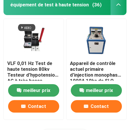
équipement de test à haute tension
(36)
VLF 0,01 Hz Test de
Appareil de contrôle
haute tension 80kv
actuel primaire
Testeur d'hypotension
d'injection monophasé
AC à très basse
1000A 10ka de SLQ
fréquence
meilleur prix
meilleur prix
Contact
Contact