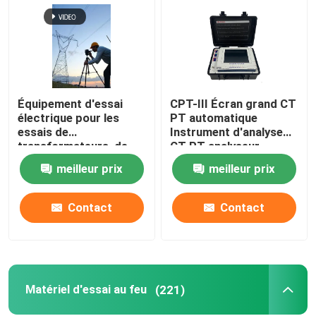
Équipement d'essai
CPT-III Écran grand CT
électrique pour les
PT automatique
essais de
Instrument d'analyse
transformateurs, de
CT PT analyseur
commutateurs, de
meilleur prix
meilleur prix
relais et de câbles
Contact
Contact
Matériel d'essai au feu
(221)