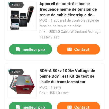
Appareil de contrôle basse
fréquence même de tension de
tenue de cable électrique de
série de très basse fréquence
MOQ：1 appareil de contrôle réglé de
tension de tenue de câble
Prix：USD1.0 Cable Withstand Voltage
Tester / set
meilleur prix
Contact
BDV-A 80kv 100kv Voltage de
panne Bdv Test Kit de test de
l'huile du transformateur
MOQ：1 série
Prix：USD1.0 / set
meilleur prix
Contact