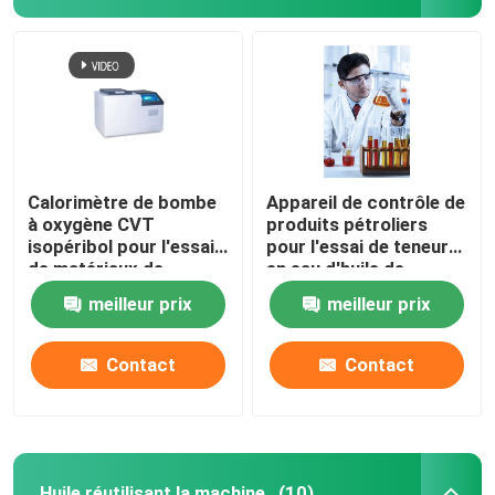
Calorimètre de bombe
Appareil de contrôle de
à oxygène CVT
produits pétroliers
isopéribol pour l'essai
pour l'essai de teneur
de matériaux de
en eau d'huile de
construction à base
transformateur
meilleur prix
meilleur prix
d'huile d'alimentation
au charbon
Contact
Contact
Huile réutilisant la machine
(10)