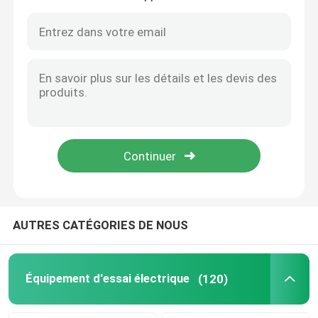
Transformateur automatique d'Oltc sur l'appareil de contrôle de commutateur de robinet de charge
Ensemble secondaire facile d'essai d'injection monophasé de petit prix d'opération de PRT-I
Équipement d'essai d'huile
Appareil de contrôle d'OIN 12127-1 pour l'essai de flamme et de feu d'Againest de vêtements de protection
Appareil de contrôle de transmission de chaleur de vêtements de protection de norme d'en 702 de Cht
Huile réutilisant la machine
L'équipement d'essai de transmission de chaleur de vêtements de protection de Hti se rapportent à ISO9151
Vêtements de protection ISO9151 d'en 367 de Hti contre l'appareillage de la chaleur et d'essai de flamme
équipement de test à haute tension
Vêtements de protection MMS ISO Équipement d'essai résistant aux éclaboussures de métaux fondus
Le métal fondu de vêtements de protection d'OIN 9150 de MMS éclabousse l'appareil de contrôle d'impact
Appareil de contrôle rayonnant thermique ISO5658 ASTM 1317 de diffusion de flamme d'OMI
Équipement d'essai des transformateurs
équipement d'essai de câble
AUTRES CATÉGORIES DE NOUS
Équipement d'essai de batterie
Équipement d'essai électrique
(120)
Caméra d'inspection de forage