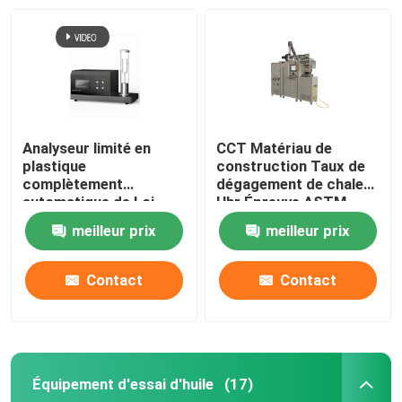
Analyseur limité en
CCT Matériau de
plastique
construction Taux de
complètement
dégagement de chaleur
automatique de Loi
Hhr Épreuve ASTM
d'index de l'oxygène
E1354 ISO5660
meilleur prix
meilleur prix
ISO4589-2 d'ASTM D
Calorimètre à cône
2863
Contact
Contact
Équipement d'essai d'huile
(17)