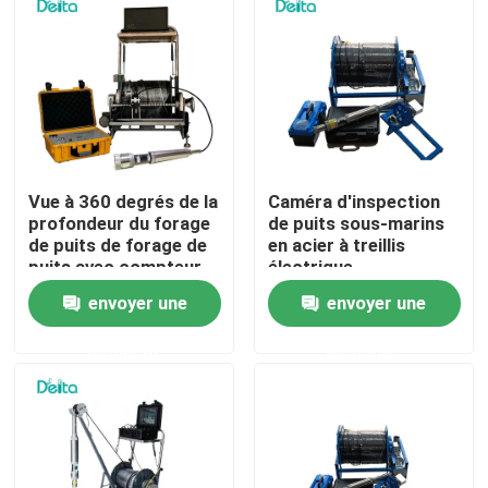
À propos de nous
Visite de l'usine
Contrôle de la qualité
Vue à 360 degrés de la
Caméra d'inspection
profondeur du forage
de puits sous-marins
de puits de forage de
en acier à treillis
puits avec compteur
électrique
Nous contacter
de profondeur
envoyer une
envoyer une
Demandez un devis
demande
demande
Équipement d'essai électrique
Matériel d'essai au feu