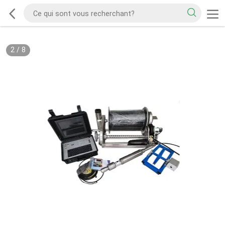
2
/
8