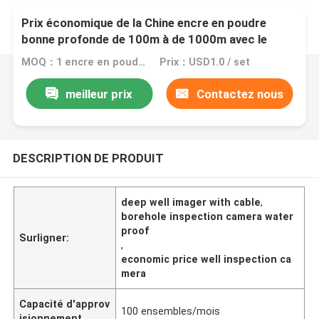
Prix économique de la Chine encre en poudre
bonne profonde de 100m à de 1000m avec le
câble et la caméra
MOQ：1 encre en poudre bonne profonde d'ensemble
Prix：USD1.0 / set
meilleur prix
Contactez nous
DESCRIPTION DE PRODUIT
deep well imager with cable
,
borehole inspection camera water
proof
Surligner:
,
economic price well inspection ca
mera
Capacité d'approv
100 ensembles/mois
isionnement