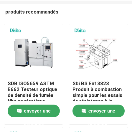
produits recommandés
SDB ISO5659 ASTM
Sbi BS En13823
E662 Testeur optique
Produit à combustion
À la maison
de densité de fumée
simple pour les essais
Nbs en plastique
de résistance à la
flamme
envoyer une
envoyer une
Produits
demande
demande
Vidéos