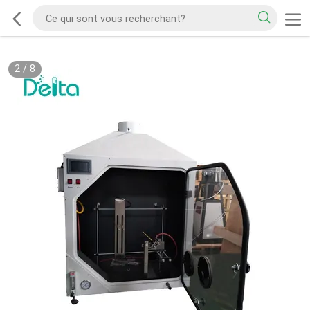
2
/
8