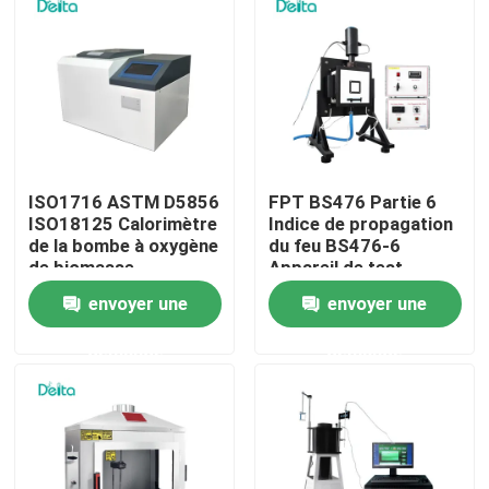
À propos de nous
Visite de l'usine
Contrôle de la qualité
ISO1716 ASTM D5856
FPT BS476 Partie 6
ISO18125 Calorimètre
Indice de propagation
de la bombe à oxygène
du feu BS476-6
de biomasse
Appareil de test
Nous contacter
Calorimètre de la
envoyer une
envoyer une
valeur calorifique du
charbon
Demandez un devis
demande
demande
Équipement d'essai électrique
Matériel d'essai au feu