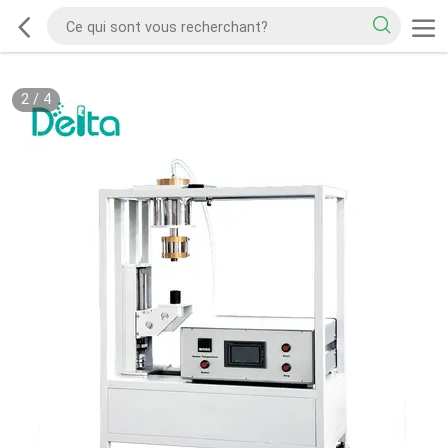
2
/
4