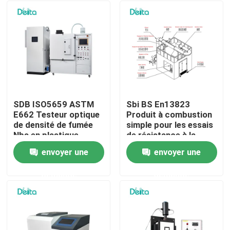
SDB ISO5659 ASTM
Sbi BS En13823
E662 Testeur optique
Produit à combustion
de densité de fumée
simple pour les essais
Nbs en plastique
de résistance à la
flamme
envoyer une
envoyer une
À la maison
demande
demande
Produits
Vidéos