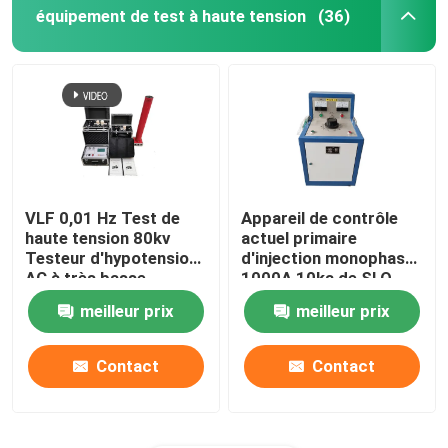
équipement de test à haute tension
(36)
VLF 0,01 Hz Test de
Appareil de contrôle
haute tension 80kv
actuel primaire
Testeur d'hypotension
d'injection monophasé
AC à très basse
1000A 10ka de SLQ
fréquence
meilleur prix
meilleur prix
Contact
Contact