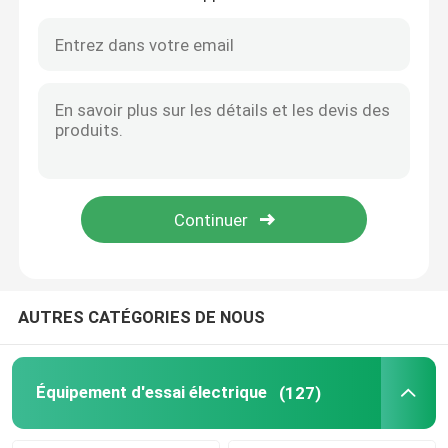
Transformateur automatique d'Oltc sur l'appareil de contrôle de commutateur de robinet de charge
Ensemble secondaire facile d'essai d'injection monophasé de petit prix d'opération de PRT-I
Équipement d'essai d'huile
Appareil de contrôle d'OIN 12127-1 pour l'essai de flamme et de feu d'Againest de vêtements de protection
Appareil de contrôle de transmission de chaleur de vêtements de protection de norme d'en 702 de Cht
Huile réutilisant la machine
L'équipement d'essai de transmission de chaleur de vêtements de protection de Hti se rapportent à ISO9151
Vêtements de protection ISO9151 d'en 367 de Hti contre l'appareillage de la chaleur et d'essai de flamme
équipement de test à haute tension
Vêtements de protection MMS ISO Équipement d'essai résistant aux éclaboussures de métaux fondus
Le métal fondu de vêtements de protection d'OIN 9150 de MMS éclabousse l'appareil de contrôle d'impact
Appareil de contrôle rayonnant thermique ISO5658 ASTM 1317 de diffusion de flamme d'OMI
Équipement d'essai des transformateurs
équipement d'essai de câble
AUTRES CATÉGORIES DE NOUS
Équipement d'essai de batterie
Équipement d'essai électrique
(127)
Caméra d'inspection de forage