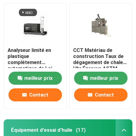
Analyseur limité en
CCT Matériau de
plastique
construction Taux de
complètement
dégagement de chaleur
automatique de Loi
Hhr Épreuve ASTM
d'index de l'oxygène
E1354 ISO5660
meilleur prix
meilleur prix
ISO4589-2 d'ASTM D
Calorimètre à cône
2863
Contact
Contact
Équipement d'essai d'huile
(17)