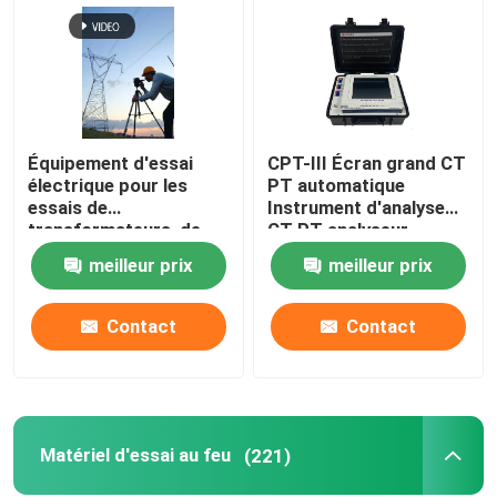
Équipement d'essai
CPT-III Écran grand CT
électrique pour les
PT automatique
essais de
Instrument d'analyse
transformateurs, de
CT PT analyseur
commutateurs, de
meilleur prix
meilleur prix
relais et de câbles
Contact
Contact
Matériel d'essai au feu
(221)