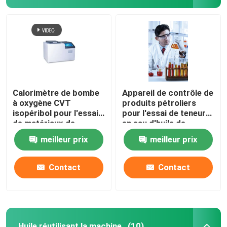
Calorimètre de bombe
Appareil de contrôle de
à oxygène CVT
produits pétroliers
isopéribol pour l'essai
pour l'essai de teneur
de matériaux de
en eau d'huile de
construction à base
transformateur
meilleur prix
meilleur prix
d'huile d'alimentation
au charbon
Contact
Contact
Huile réutilisant la machine
(10)