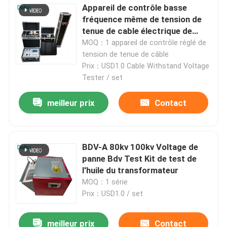
Appareil de contrôle basse
fréquence même de tension de
tenue de cable électrique de
série de très basse fréquence
MOQ：1 appareil de contrôle réglé de
tension de tenue de câble
Prix：USD1.0 Cable Withstand Voltage
Tester / set
meilleur prix
Contact
BDV-A 80kv 100kv Voltage de
panne Bdv Test Kit de test de
l'huile du transformateur
MOQ：1 série
Prix：USD1.0 / set
meilleur prix
Contact