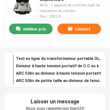
MOQ：1 appareil de contrôle réglé de
résistance de contact
À propos de nous
Prix：USD1.0
meilleur prix
Contact
Test en ligne du transformateur portable OLTC sur charge
Visite de l'usine
Diviseur à haute tension portatif de C.C ou à C.A. de FRC pour l'essai de HT d'impulsion
ARC 50kv au diviseur à haute tension portatif de C.C à C.A. de 300kv Digital
Contrôle de la qualité
ARC 50kv de petite taille au diviseur de tension 300kv capacitif
Le meilleur essayeur de tension claque d'huile de transformateur des prix 100kv de Bdv-II
Nous contacter
Appareil de contrôle fiable 60kv 80kv 100kv de l'huile IEC60156 de laboratoire chaud de vente de BDV-I
Équipement de filtrage des huiles usées du transformateur à haut rendement de la série ZJA
Demandez un devis
Zja extérieur utilisant l'équipement de filtrage d'huile isolante de transformateur
Laboratoire de KF utilisant l'appareil de contrôle de teneur en eau d'huile de transformateur
Équipement d'essai électrique
Huile portative automatique Tan Delta Tester d'isolation d'huile de transformateur de Dlt
Laisser un message
Testeur de perte diélectrique d'huile isolante pour transformateur de haute précision DLT
Matériel d'essai au feu
Nous vous rappellerons bientôt!