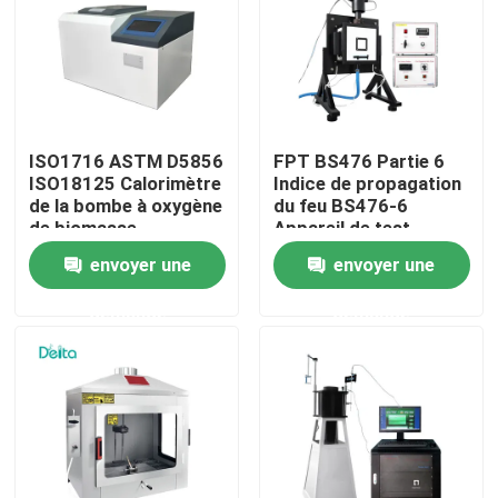
À propos de nous
Visite de l'usine
ISO1716 ASTM D5856
FPT BS476 Partie 6
ISO18125 Calorimètre
Indice de propagation
Contrôle de la qualité
de la bombe à oxygène
du feu BS476-6
de biomasse
Appareil de test
Calorimètre de la
envoyer une
envoyer une
valeur calorifique du
Nous contacter
charbon
demande
demande
Demandez un devis
Équipement d'essai électrique
Matériel d'essai au feu