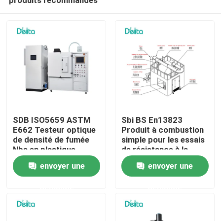
SDB ISO5659 ASTM
Sbi BS En13823
E662 Testeur optique
Produit à combustion
de densité de fumée
simple pour les essais
Nbs en plastique
de résistance à la
À la maison
flamme
envoyer une
envoyer une
demande
demande
Produits
Vidéos