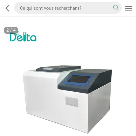
2
/
4