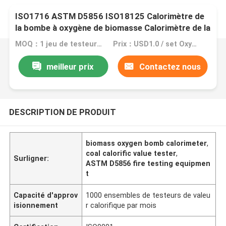
ISO1716 ASTM D5856 ISO18125 Calorimètre de
la bombe à oxygène de biomasse Calorimètre de la
valeur calorifique du charbon
MOQ：1 jeu de testeur de la valeur calorifique du charbon
Prix：USD1.0 / set Oxygen Bomb Calorimeter
meilleur prix
Contactez nous
DESCRIPTION DE PRODUIT
biomass oxygen bomb calorimeter
,
coal calorific value tester
,
Surligner:
ASTM D5856 fire testing equipmen
t
Capacité d'approv
1000 ensembles de testeurs de valeu
isionnement
r calorifique par mois