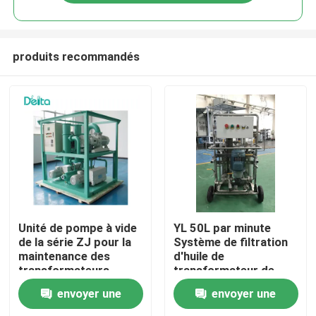
produits recommandés
À la maison
Unité de pompe à vide
YL 50L par minute
de la série ZJ pour la
Système de filtration
maintenance des
d'huile de
Produits
transformateurs
transformateur de
haute précision de
envoyer une
envoyer une
type mobile
Vidéos