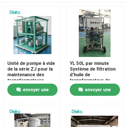
Unité de pompe à vide
YL 50L par minute
de la série ZJ pour la
Système de filtration
maintenance des
d'huile de
transformateurs
transformateur de
haute précision de
À la maison
envoyer une
envoyer une
type mobile
demande
demande
Produits
Vidéos