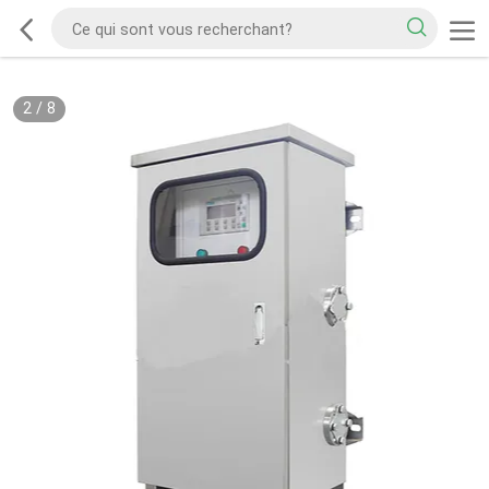
2
/
8