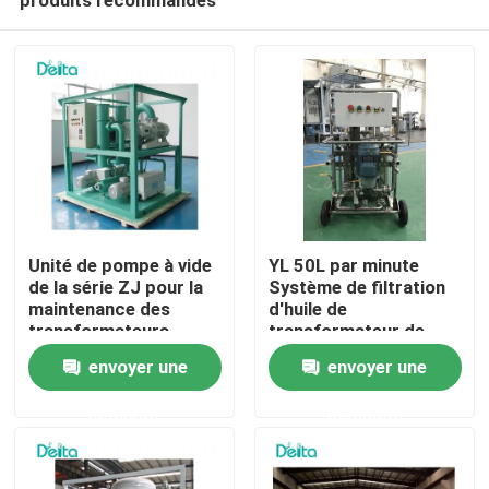
Unité de pompe à vide
YL 50L par minute
de la série ZJ pour la
Système de filtration
maintenance des
d'huile de
transformateurs
transformateur de
À la maison
haute précision de
envoyer une
envoyer une
type mobile
demande
demande
Produits
Vidéos