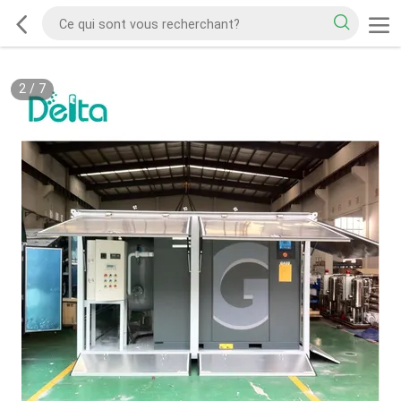
2
/
7