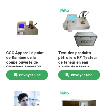
COC Appareil à point
Test des produits
de flambée de la
pétroliers KF Testeur
coupe ouverte de
de teneur en eau
Cleveland Astmd92
d'huile de pétrole
entièrement
À la maison
envoyer une
envoyer une
automatique
demande
demande
Produits
Vidéos