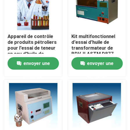
À propos de nous
Visite de l'usine
Appareil de contrôle
Kit multifonctionnel
de produits pétroliers
d'essai d'huile de
pour l'essai de teneur
transformateur de
Contrôle de la qualité
en eau d'huile de
BDV-II ASTM D877
transformateur
ASTM D1816 IEC156
envoyer une
envoyer une
Nous contacter
demande
demande
Demandez un devis
Équipement d'essai électrique
Matériel d'essai au feu