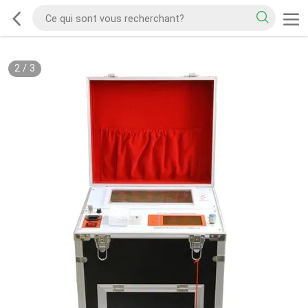
2
/
3