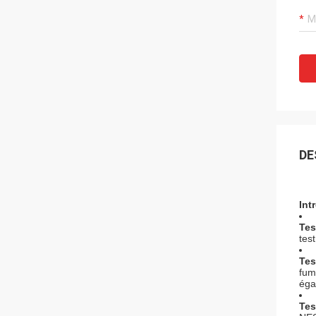
DE
Int
Tes
tes
Tes
fum
éga
Tes