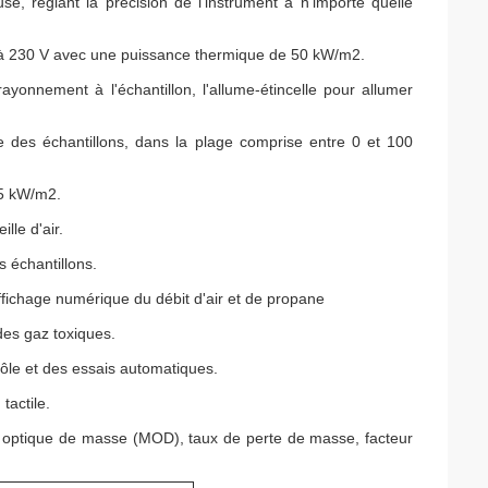
use, réglant la précision de l'instrument à n'importe quelle
 à 230 V avec une puissance thermique de 50 kW/m2.
yonnement à l'échantillon, l'allume-étincelle pour allumer
ce des échantillons, dans la plage comprise entre 0 et 100
25 kW/m2.
lle d'air.
es échantillons.
fichage numérique du débit d'air et de propane
des gaz toxiques.
rôle et des essais automatiques.
tactile.
té optique de masse (MOD), taux de perte de masse, facteur