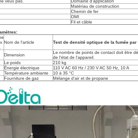
ne veux pas.
Domaine d'application
Matériau de construction
Chemin de fer
OMI
Fil et câble
amètres:
ne
x
Nom de l'article
Test de densité optique de la fumée pa
.
Le nombre de points de contact doit être d
Dimension
de l'état de l'appareil.
Le poids
210 kg
Énergie électrique
110 V AC 60 Hz / 230 V AC 50 Hz, 10 A
Température ambiante
10 à 35 °C
Fourniture de gaz
Mélange d'air et de propane