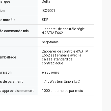
marque
Delta
ion
ISO9001
e modèle
SDB
1 appareil de contrôle réglé
 de commande min
d'ASTM E662
negotiable
L'appareil de contrôle d'ASTM
E662 est emballé avec la
'emballage
caisse standard de
contreplaqué
ivraison
en 30 jours
s de paiement
T/T, Western Union, L/C
 d'approvisionnement
1000 ensembles par mois
 avez une idée?