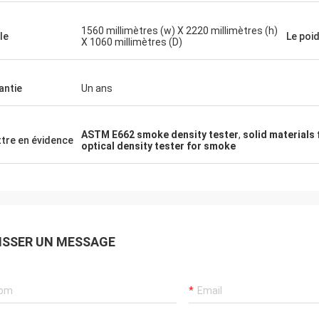
1560 millimètres (w) X 2220 millimètres (h)
le
Le poi
X 1060 millimètres (D)
antie
Un ans
ASTM E662 smoke density tester
,
solid materials 
tre en évidence
optical density tester for smoke
ISSER UN MESSAGE