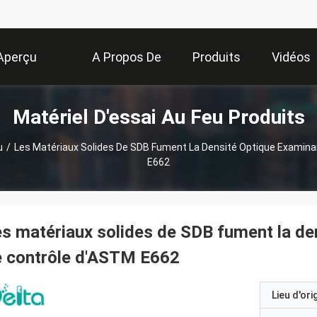
Aperçu
A Propos De
Produits
Vidéos
Matériel D'essai Au Feu Produits
Nous
u
/
Les Matériaux Solides De SDB Fument La Densité Optique Examinan
E662
s matériaux solides de SDB fument la den
e contrôle d'ASTM E662
Lieu d'ori