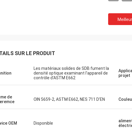
En ce qui concerne notr
M. Milan, vous avez raison.
d'essai, ils sont tous en bon é
teur VLF-80 est parfait et merci.
Meilleur
acheter un instrument pl
beaucoup.
TAILS SUR LE PRODUIT
Les matériaux solides de SDB fument la
Applic
inition
densité optique examinant l'appareil de
projet
contrôle d'ASTM E662
rme de
OIN 5659-2, ASTM E662, NES 711 D'EN
Couleu
feremce
alimen
vice OEM
Disponible
électr