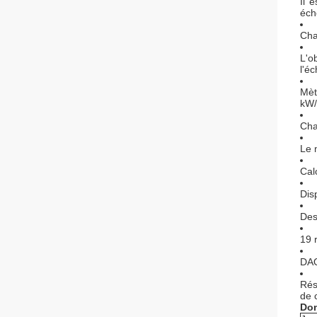
Il 
éch
Cha
L'o
l'éc
Mèt
kW/
Cha
Le 
Calo
Dis
Des
19 
DAQ
Rés
de c
Dom