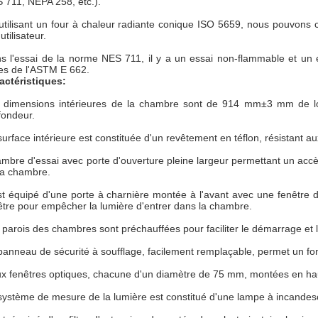
 711, NEPA 258, etc.).
utilisant un four à chaleur radiante conique ISO 5659, nous pouvon
utilisateur.
s l'essai de la norme NES 711, il y a un essai non-flammable et un 
les de l'ASTM E 662.
actéristiques:
 dimensions intérieures de la chambre sont de 914 mm±3 mm d
fondeur.
surface intérieure est constituée d'un revêtement en téflon, résistant a
mbre d'essai avec porte d'ouverture pleine largeur permettant un accès
la chambre.
est équipé d'une porte à charnière montée à l'avant avec une fenêtre d
être pour empêcher la lumière d'entrer dans la chambre.
 parois des chambres sont préchauffées pour faciliter le démarrage et
panneau de sécurité à soufflage, facilement remplaçable, permet un fo
x fenêtres optiques, chacune d'un diamètre de 75 mm, montées en haut
système de mesure de la lumière est constitué d'une lampe à incandesc