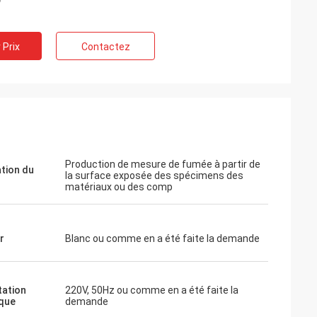
e instrument
tat. Je vais
 Prix
Contactez
us tôt. Merci
Production de mesure de fumée à partir de
ation du
la surface exposée des spécimens des
matériaux ou des comp
r
Blanc ou comme en a été faite la demande
tation
220V, 50Hz ou comme en a été faite la
ique
demande