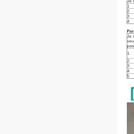
Je 
1
2
3
4
Par
Je 
veu
pas
1
2
3
4
5