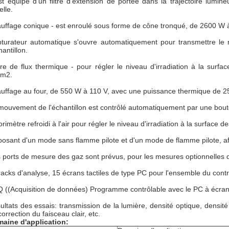
est équipé d'un filtre d'extension de portée dans la trajectoire lumine
elle.
uffage conique - est enroulé sous forme de cône tronqué, de 2600 W
bturateur automatique s'ouvre automatiquement pour transmettre le ra
hantillon.
re de flux thermique - pour régler le niveau d'irradiation à la surfa
m2.
uffage au four, de 550 W à 110 V, avec une puissance thermique de 
mouvement de l'échantillon est contrôlé automatiquement par une boutei
rimètre refroidi à l'air pour régler le niveau d'irradiation à la surface d
posant d'un mode sans flamme pilote et d'un mode de flamme pilote, af
 ports de mesure des gaz sont prévus, pour les mesures optionnelles 
racks d'analyse, 15 écrans tactiles de type PC pour l'ensemble du cont
 ((Acquisition de données) Programme contrôlable avec le PC à écran 
ultats des essais: transmission de la lumière, densité optique, densi
orrection du faisceau clair, etc.
aine d'application: