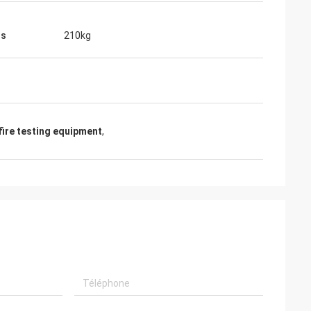
ds
210kg
fire testing equipment
,