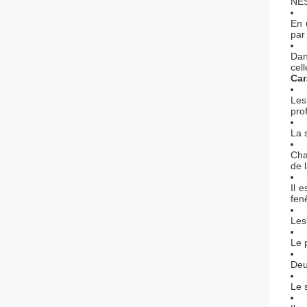
NES
En 
par 
Dan
cel
Car
Les
pro
La 
Cha
de 
Il 
fen
Les
Le 
Deu
Le 