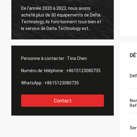
De l'année 2020 à 2023, nous avons
acheté plus de 30 équipements de Delta
Le tes
Technology, ils fonctionnent tous bien et
le service de Delta Technology est
également bon.
DÉ
Personne à contacter :
Tina Chen
Numéro de téléphone :
+8615123080735
Déf
WhatsApp :
+8615123080735
Contact
No
Re
Ser