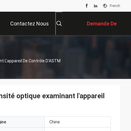
French
Contactez Nous
Demande De
Soumission
t L'appareil De Contrôle D'ASTM
sité optique examinant l'appareil
gine
Chine