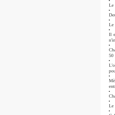
Le 
Deu
Le 
Il 
n'i
Cha
50
L'o
pou
Mèt
ent
Cha
Le 