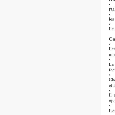
l'O
les
Le 
Ca
Le
mm
La 
fac
Cha
et 
Il 
opa
Les