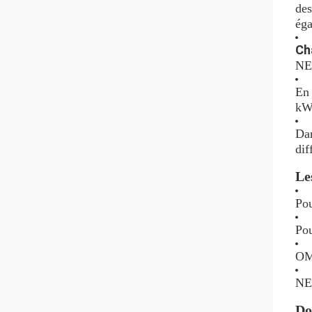
des
éga
Ch
NEP
En 
kW/
Dan
dif
Le
Pou
Pou
OM
NE
Do