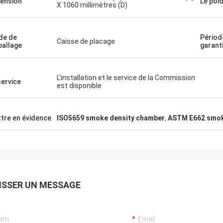
ension
Le poi
X 1060 millimètres (D)
de de
Périod
Caisse de placage
allage
garant
L'installation et le service de la Commission
service
est disponible
tre en évidence
ISO5659 smoke density chamber
,
ASTM E662 smok
ISSER UN MESSAGE