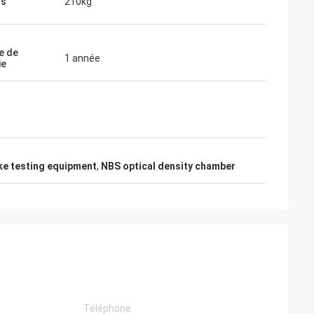
ds
210kg
e de
1 année
ie
e testing equipment
,
NBS optical density chamber