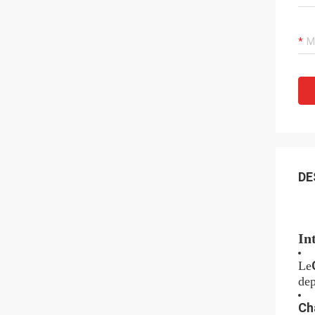
DE
In
Le
dep
Ch