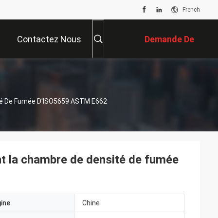
French
Contactez Nous
Demande De
Soumission
té De Fumée D'ISO5659 ASTM E662
t la chambre de densité de fumée
gine
Chine