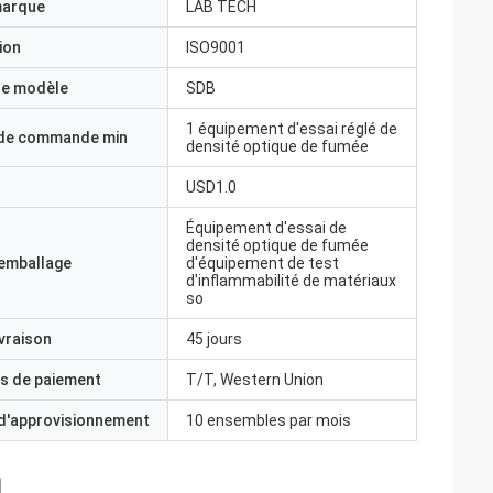
marque
LAB TECH
ion
ISO9001
e modèle
SDB
1 équipement d'essai réglé de
 de commande min
densité optique de fumée
USD1.0
Équipement d'essai de
densité optique de fumée
'emballage
d'équipement de test
d'inflammabilité de matériaux
so
ivraison
45 jours
s de paiement
T/T, Western Union
 d'approvisionnement
10 ensembles par mois
 avez une idée?