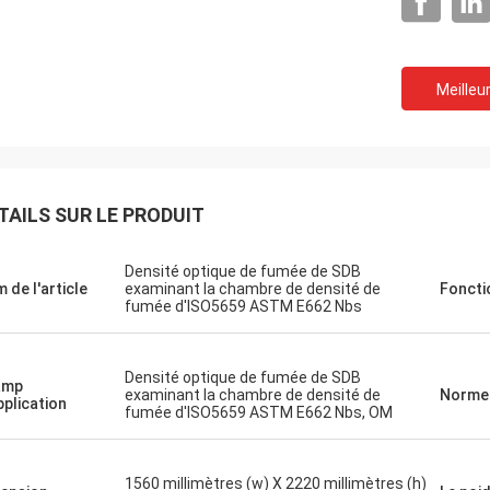
En ce qui concerne notr
M. Milan, vous avez raison.
d'essai, ils sont tous en bon é
teur VLF-80 est parfait et merci.
acheter un instrument pl
Meilleur
beaucoup.
TAILS SUR LE PRODUIT
Densité optique de fumée de SDB
 de l'article
examinant la chambre de densité de
Foncti
fumée d'ISO5659 ASTM E662 Nbs
Densité optique de fumée de SDB
amp
examinant la chambre de densité de
Norme
pplication
fumée d'ISO5659 ASTM E662 Nbs, OM
1560 millimètres (w) X 2220 millimètres (h)