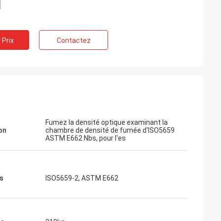
e instrument
tat. Je vais
us tôt. Merci
 Prix
Contactez
Fumez la densité optique examinant la
on
chambre de densité de fumée d'ISO5659
ASTM E662 Nbs, pour l'es
s
ISO5659-2, ASTM E662