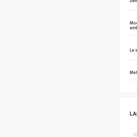
Dim
Mo
emb
Le 
Met
LA