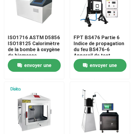
À propos de nous
Visite de l'usine
ISO1716 ASTM D5856
FPT BS476 Partie 6
ISO18125 Calorimètre
Indice de propagation
de la bombe à oxygène
du feu BS476-6
Contrôle de la qualité
de biomasse
Appareil de test
Calorimètre de la
envoyer une
envoyer une
valeur calorifique du
charbon
Nous contacter
demande
demande
Demandez un devis
Équipement d'essai électrique
Matériel d'essai au feu