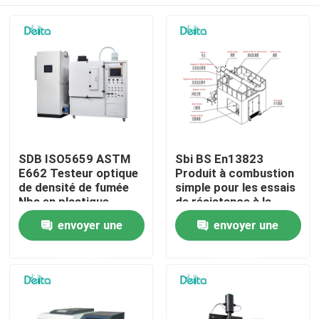
SDB ISO5659 ASTM
Sbi BS En13823
E662 Testeur optique
Produit à combustion
de densité de fumée
simple pour les essais
Nbs en plastique
de résistance à la
flamme
À la maison
envoyer une
envoyer une
demande
demande
Produits
Vidéos