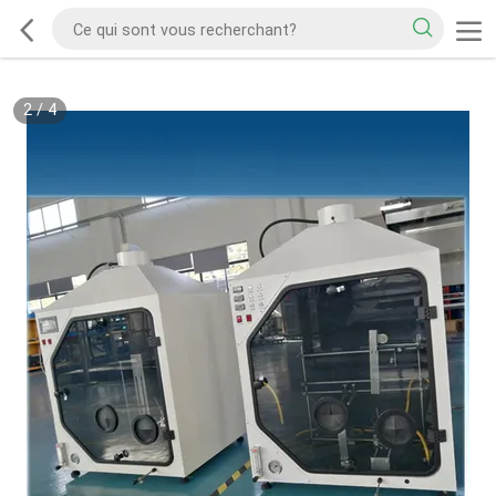
2
/
4