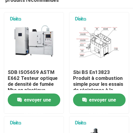
SDB ISO5659 ASTM
Sbi BS En13823
E662 Testeur optique
Produit à combustion
de densité de fumée
simple pour les essais
Nbs en plastique
de résistance à la
À la maison
flamme
envoyer une
envoyer une
demande
demande
Produits
Vidéos