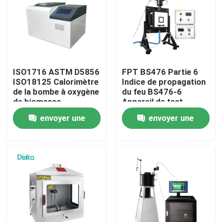
À propos de nous
Visite de l'usine
ISO1716 ASTM D5856
FPT BS476 Partie 6
ISO18125 Calorimètre
Indice de propagation
Contrôle de la qualité
de la bombe à oxygène
du feu BS476-6
de biomasse
Appareil de test
Calorimètre de la
envoyer une
envoyer une
valeur calorifique du
Nous contacter
charbon
demande
demande
Demandez un devis
Équipement d'essai électrique
Matériel d'essai au feu