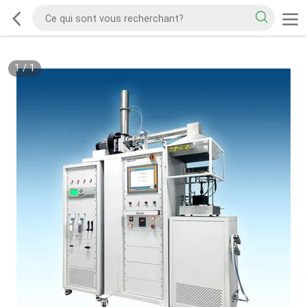
1
/
1