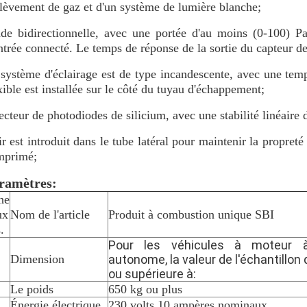
lèvement de gaz et d'un système de lumière blanche;
de bidirectionnelle, avec une portée d'au moins (0-100) P
ntrée connecté. Le temps de réponse de la sortie du capteur d
système d'éclairage est de type incandescente, avec une temp
xible est installée sur le côté du tuyau d'échappement;
ecteur de photodiodes de silicium, avec une stabilité linéaire
ir est introduit dans le tube latéral pour maintenir la propreté 
mprimé;
ramètres:
ne
ux
Nom de l'article
Produit à combustion unique SBI
.
Pour les véhicules à moteur
Dimension
autonome, la valeur de l'échantillon 
ou supérieure à:
Le poids
650 kg ou plus
Énergie électrique
230 volts 10 ampères nominaux