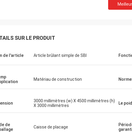
Meilleur
En ce qui concerne notr
M. Milan, vous avez raison.
d'essai, ils sont tous en bon é
teur VLF-80 est parfait et merci.
acheter un instrument pl
beaucoup.
TAILS SUR LE PRODUIT
 de l'article
Article brûlant simple de SBI
Foncti
amp
Matériau de construction
Norme
pplication
3000 millimètres (w) X 4500 millimètres (h)
ension
Le poi
X 3000 millimètres
de de
Périod
Caisse de placage
allage
garant