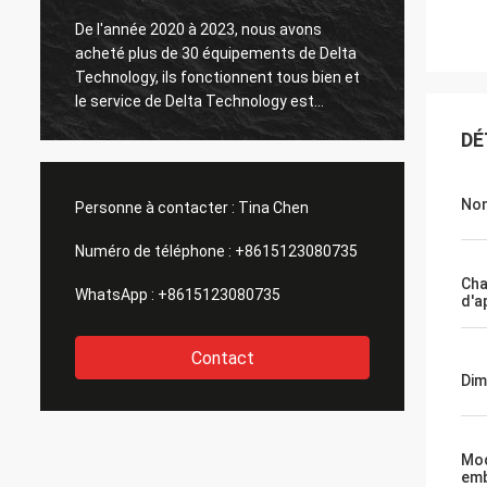
De l'année 2020 à 2023, nous avons
acheté plus de 30 équipements de Delta
Le tes
Technology, ils fonctionnent tous bien et
le service de Delta Technology est
également bon.
DÉ
Nom
Personne à contacter :
Tina Chen
Numéro de téléphone :
+8615123080735
Ch
WhatsApp :
+8615123080735
d'a
Contact
Dim
Mo
emb