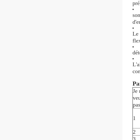
pré
son
d'e
Le 
fle
dét
L'a
co
Pa
Je 
ve
pas
1
2
3