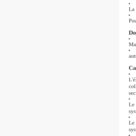
La 
Pou
Do
Mat
aut
Ca
L'é
col
sec
Le 
sys
Le 
sys