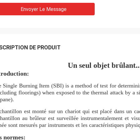
Envoyer Le Message
SCRIPTION DE PRODUIT
Un seul objet brûlant..
troduction:
 Single Burning Item (SBI) is a method of test for determinin
cluding floorings) when exposed to the thermal attack by a s
pane).
chantillon est monté sur un chariot qui est placé dans un c
chantillon au brûleur est surveillée instrumentalement et v
ée sont mesurés par instruments et les caractéristiques physi
s normes: