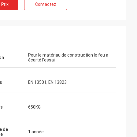
 Prix
Contactez
e instrument
tat. Je vais
us tôt. Merci
Pour le matériau de construction le feu a
on
écarté l'essai
s
EN 13501, EN 13823
ds
650KG
e de
1 année
ie