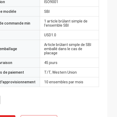
ion
ISO9001
e modèle
SBI
1 article brûlant simple de
 de commande min
l'ensemble SBI
USD1.0
Article brûlant simple de SBI
'emballage
emballé dans le cas de
placage
ivraison
45 jours
s de paiement
T/T, Western Union
 d'approvisionnement
10 ensembles par mois
 avez une idée?