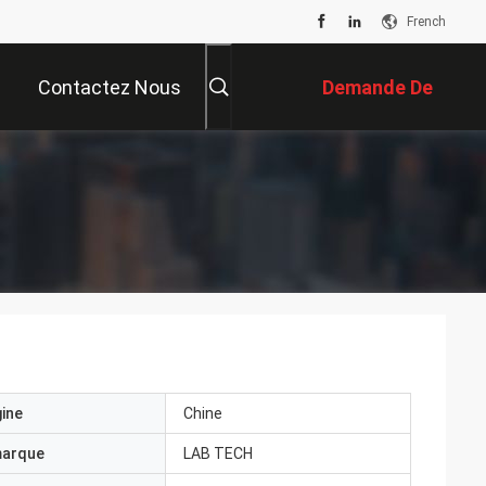
French
Contactez Nous
Demande De
Soumission
gine
Chine
marque
LAB TECH