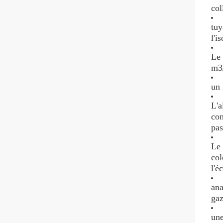
col
tuy
l'i
Le 
m3/
un 
L'a
con
pas
Le 
col
l'é
ana
gaz
un