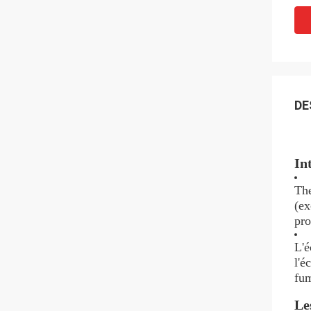
DE
In
The
(ex
pro
L'é
l'é
fum
Le