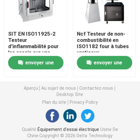
Équipement d'essai d'huile
SIT EN ISO11925-2
Ncf Testeur de non-
Huile réutilisant la machine
Testeur
combustibilité en
d'inflammabilité pour
ISO1182 four à tubes
les essais sur une
verticaux
équipement de test à haute tension
seule source de
envoyer une
envoyer une
flamme directe
Équipement d'essai des transformateurs
demande
demande
Aperçu
Au sujet de nous
Contactez-nous
Desktop Site
équipement d'essai de câble
Plan du site
Privacy Policy
Équipement d'essai de batterie
Qualité
Équipement d'essai électrique
Usine De
Caméra d'inspection de forage
Chine.Copyright © 2026 Delta Technology