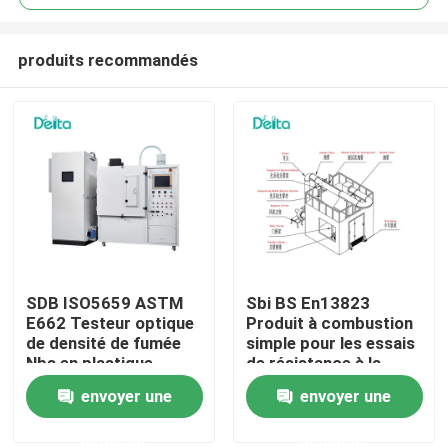
produits recommandés
SDB ISO5659 ASTM
Sbi BS En13823
À la maison
E662 Testeur optique
Produit à combustion
de densité de fumée
simple pour les essais
Nbs en plastique
de résistance à la
Produits
flamme
envoyer une
envoyer une
demande
demande
Vidéos