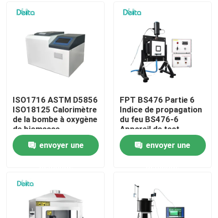
À propos de nous
Visite de l'usine
Contrôle de la qualité
ISO1716 ASTM D5856
FPT BS476 Partie 6
ISO18125 Calorimètre
Indice de propagation
de la bombe à oxygène
du feu BS476-6
Nous contacter
de biomasse
Appareil de test
Calorimètre de la
envoyer une
envoyer une
valeur calorifique du
Demandez un devis
charbon
demande
demande
Équipement d'essai électrique
Matériel d'essai au feu