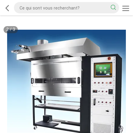
2
/
3