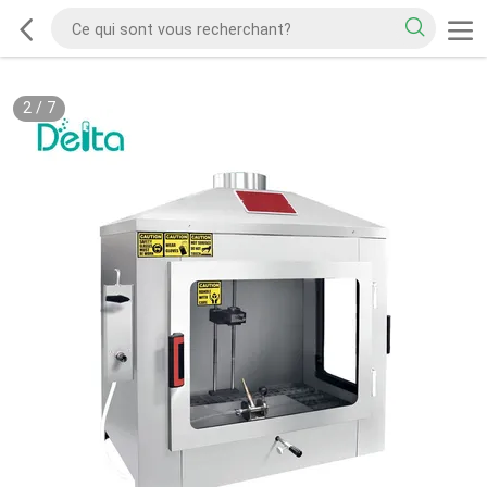
2
/
7