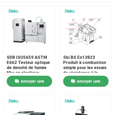
SDB ISO5659 ASTM
Sbi BS En13823
E662 Testeur optique
Produit à combustion
de densité de fumée
simple pour les essais
Nbs en plastique
de résistance à la
flamme
À la maison
envoyer une
envoyer une
demande
demande
Produits
Vidéos