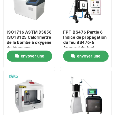
À propos de nous
Visite de l'usine
ISO1716 ASTM D5856
FPT BS476 Partie 6
ISO18125 Calorimètre
Indice de propagation
de la bombe à oxygène
du feu BS476-6
Contrôle de la qualité
de biomasse
Appareil de test
Calorimètre de la
envoyer une
envoyer une
valeur calorifique du
charbon
Nous contacter
demande
demande
Demandez un devis
Équipement d'essai électrique
Matériel d'essai au feu