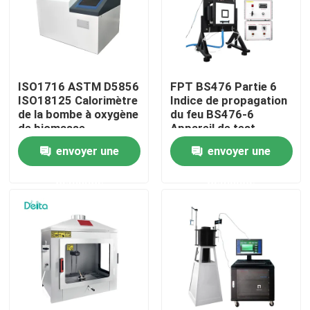
À propos de nous
Visite de l'usine
ISO1716 ASTM D5856
FPT BS476 Partie 6
ISO18125 Calorimètre
Indice de propagation
de la bombe à oxygène
du feu BS476-6
Contrôle de la qualité
de biomasse
Appareil de test
Calorimètre de la
envoyer une
envoyer une
valeur calorifique du
charbon
Nous contacter
demande
demande
Demandez un devis
Équipement d'essai électrique
Matériel d'essai au feu