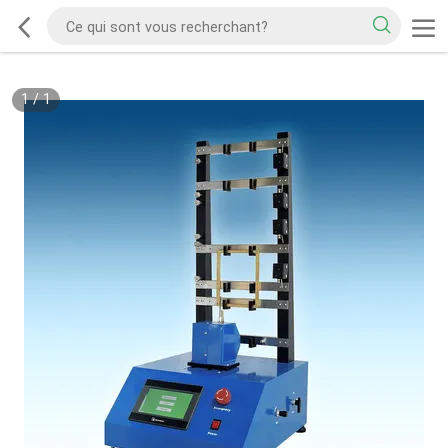
1
/
1