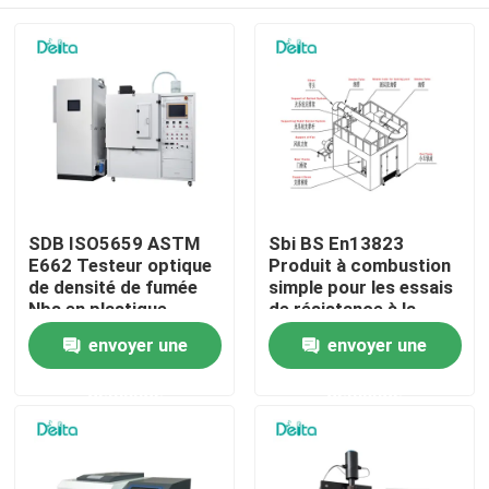
SDB ISO5659 ASTM
Sbi BS En13823
E662 Testeur optique
Produit à combustion
de densité de fumée
simple pour les essais
Nbs en plastique
de résistance à la
flamme
À la maison
envoyer une
envoyer une
demande
demande
Produits
Vidéos