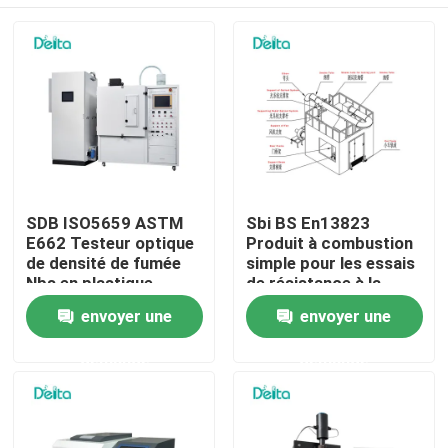
SDB ISO5659 ASTM
Sbi BS En13823
E662 Testeur optique
Produit à combustion
de densité de fumée
simple pour les essais
Nbs en plastique
de résistance à la
flamme
À la maison
envoyer une
envoyer une
demande
demande
Produits
Vidéos