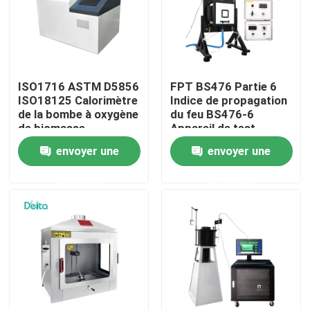
À propos de nous
Visite de l'usine
ISO1716 ASTM D5856
FPT BS476 Partie 6
ISO18125 Calorimètre
Indice de propagation
de la bombe à oxygène
du feu BS476-6
Contrôle de la qualité
de biomasse
Appareil de test
Calorimètre de la
envoyer une
envoyer une
valeur calorifique du
charbon
Nous contacter
demande
demande
Demandez un devis
Équipement d'essai électrique
Matériel d'essai au feu