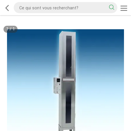
1
/
1