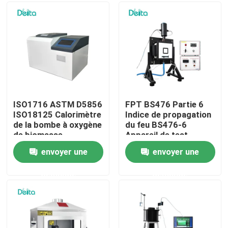
À propos de nous
Visite de l'usine
Contrôle de la qualité
ISO1716 ASTM D5856
FPT BS476 Partie 6
ISO18125 Calorimètre
Indice de propagation
de la bombe à oxygène
du feu BS476-6
Nous contacter
de biomasse
Appareil de test
Calorimètre de la
envoyer une
envoyer une
valeur calorifique du
Demandez un devis
charbon
demande
demande
Équipement d'essai électrique
Matériel d'essai au feu