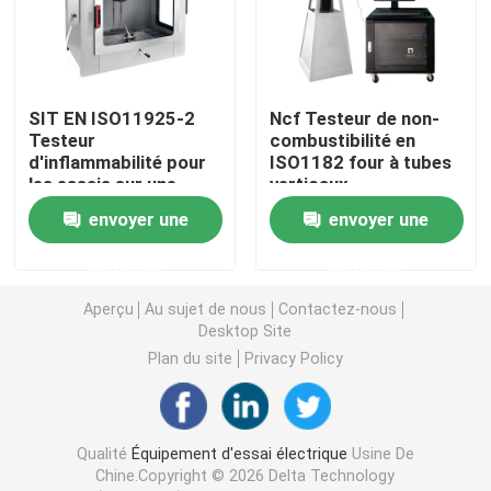
Équipement d'essai d'huile
SIT EN ISO11925-2
Ncf Testeur de non-
Huile réutilisant la machine
Testeur
combustibilité en
d'inflammabilité pour
ISO1182 four à tubes
les essais sur une
verticaux
équipement de test à haute tension
seule source de
envoyer une
envoyer une
flamme directe
Équipement d'essai des transformateurs
demande
demande
Aperçu
Au sujet de nous
Contactez-nous
Desktop Site
équipement d'essai de câble
Plan du site
Privacy Policy
Équipement d'essai de batterie
Qualité
Équipement d'essai électrique
Usine De
Caméra d'inspection de forage
Chine.Copyright © 2026 Delta Technology