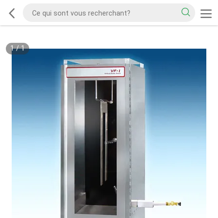
1
/
1