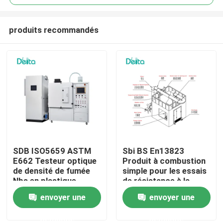
produits recommandés
SDB ISO5659 ASTM
Sbi BS En13823
À la maison
E662 Testeur optique
Produit à combustion
de densité de fumée
simple pour les essais
Nbs en plastique
de résistance à la
Produits
flamme
envoyer une
envoyer une
demande
demande
Vidéos