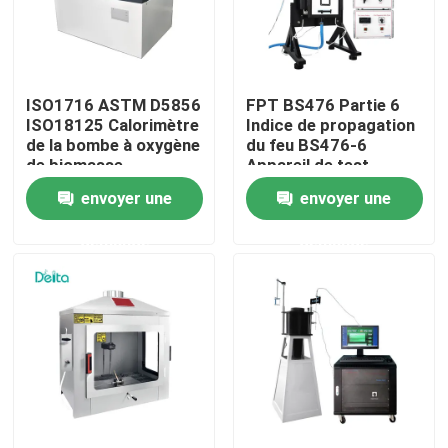
À propos de nous
ISO1716 ASTM D5856
FPT BS476 Partie 6
Visite de l'usine
ISO18125 Calorimètre
Indice de propagation
de la bombe à oxygène
du feu BS476-6
de biomasse
Appareil de test
Contrôle de la qualité
Calorimètre de la
envoyer une
envoyer une
valeur calorifique du
charbon
demande
demande
Nous contacter
Demandez un devis
Équipement d'essai électrique
Matériel d'essai au feu