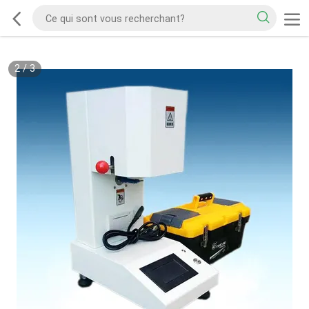
2
/
3