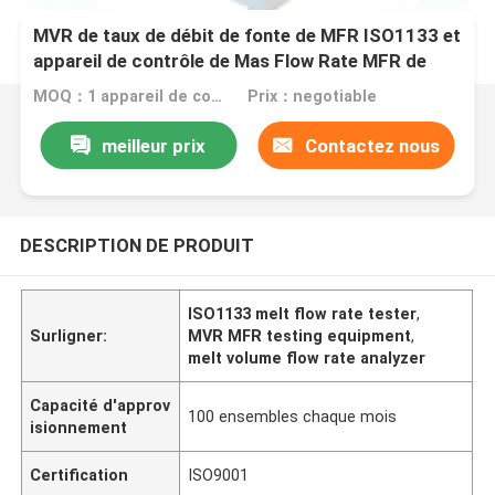
MVR de taux de débit de fonte de MFR ISO1133 et
appareil de contrôle de Mas Flow Rate MFR de
fonte
MOQ：1 appareil de contrôle de MVR et de MFR d'ensemble dans un ordre
Prix：negotiable
meilleur prix
Contactez nous
DESCRIPTION DE PRODUIT
ISO1133 melt flow rate tester
,
Surligner:
MVR MFR testing equipment
,
melt volume flow rate analyzer
Capacité d'approv
100 ensembles chaque mois
isionnement
Certification
ISO9001