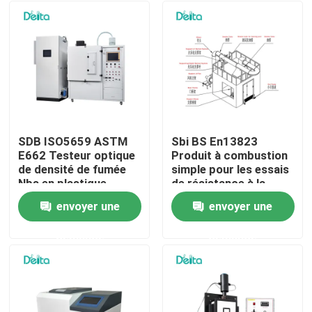
SDB ISO5659 ASTM
Sbi BS En13823
E662 Testeur optique
Produit à combustion
de densité de fumée
simple pour les essais
Nbs en plastique
de résistance à la
flamme
envoyer une
envoyer une
À la maison
demande
demande
Produits
Vidéos